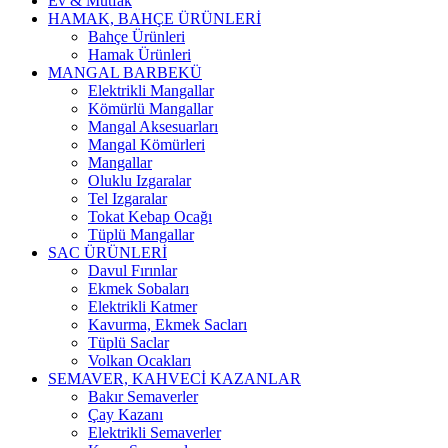
Ev & Mutfak
HAMAK, BAHÇE ÜRÜNLERİ
Bahçe Ürünleri
Hamak Ürünleri
MANGAL BARBEKÜ
Elektrikli Mangallar
Kömürlü Mangallar
Mangal Aksesuarları
Mangal Kömürleri
Mangallar
Oluklu Izgaralar
Tel Izgaralar
Tokat Kebap Ocağı
Tüplü Mangallar
SAC ÜRÜNLERİ
Davul Fırınlar
Ekmek Sobaları
Elektrikli Katmer
Kavurma, Ekmek Sacları
Tüplü Saclar
Volkan Ocakları
SEMAVER, KAHVECİ KAZANLAR
Bakır Semaverler
Çay Kazanı
Elektrikli Semaverler