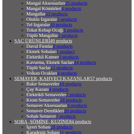
Mangal Aksesuarları
25 products
Mangal Kömürleri
4 products
Mangallar
53 products
Oluklu Izgaralar
5 products
Tel Izgaralar
10 products
Tokat Kebap Ocağı
6 products
Tüplü Mangallar
5 products
SAC ÜRÜNLERİ
49 products
Davul Fırınlar
8 products
Ekmek Sobaları
1 product
Elektrikli Katmer
0 products
Kavurma, Ekmek Sacları
24 products
Tüplü Saclar
12 products
Volkan Ocakları
4 products
SEMAVER, KAHVECİ KAZANLAR
57 products
Bakır Semaverler
10 products
Çay Kazanı
4 products
Elektrikli Semaverler
7 products
Krom Semaverler
18 products
Semaver Aksesuarları
6 products
Semaver Demlikleri
20 products
Sobalı Semaver
7 products
SOBA, ŞÖMİNE, KUZİNE
84 products
İşyeri Sobası
28 products
Karadeniz Sobası
11 products