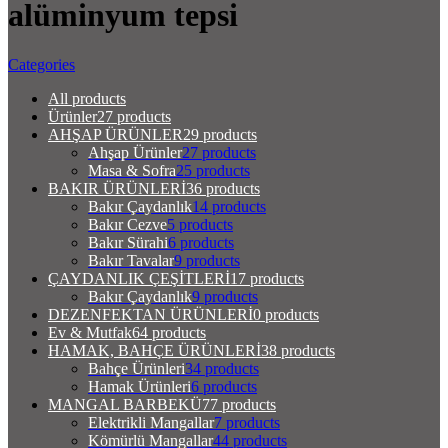
alüminyum tepsi
Categories
All
products
Ürünler
27 products
AHŞAP ÜRÜNLER
29 products
Ahşap Ürünler
27 products
Masa & Sofra
25 products
BAKIR ÜRÜNLERİ
36 products
Bakır Çaydanlık
14 products
Bakır Cezve
5 products
Bakır Sürahi
6 products
Bakır Tavalar
9 products
ÇAYDANLIK ÇEŞİTLERİ
17 products
Bakır Çaydanlık
9 products
DEZENFEKTAN ÜRÜNLERİ
0 products
Ev & Mutfak
64 products
HAMAK, BAHÇE ÜRÜNLERİ
38 products
Bahçe Ürünleri
34 products
Hamak Ürünleri
6 products
MANGAL BARBEKÜ
77 products
Elektrikli Mangallar
7 products
Kömürlü Mangallar
44 products