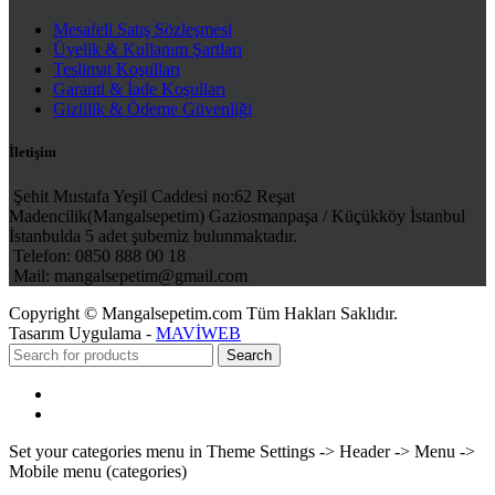
Mesafeli Satış Sözleşmesi
Üyelik & Kullanım Şartları
Teslimat Koşulları
Garanti & İade Koşulları
Gizlilik & Ödeme Güvenliği
İletişim
Şehit Mustafa Yeşil Caddesi no:62 Reşat
Madencilik(Mangalsepetim) Gaziosmanpaşa / Küçükköy İstanbul
İstanbulda 5 adet şubemiz bulunmaktadır.
Telefon: 0850 888 00 18
Mail: mangalsepetim@gmail.com
Copyright © Mangalsepetim.com Tüm Hakları Saklıdır.
Tasarım Uygulama -
MAVİWEB
Search
Menu
Categories
Set your categories menu in Theme Settings -> Header -> Menu ->
Mobile menu (categories)