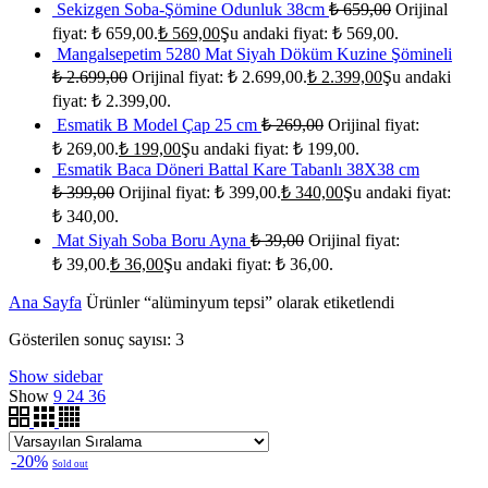
Sekizgen Soba-Şömine Odunluk 38cm
₺
659,00
Orijinal
fiyat: ₺ 659,00.
₺
569,00
Şu andaki fiyat: ₺ 569,00.
Mangalsepetim 5280 Mat Siyah Döküm Kuzine Şömineli
₺
2.699,00
Orijinal fiyat: ₺ 2.699,00.
₺
2.399,00
Şu andaki
fiyat: ₺ 2.399,00.
Esmatik B Model Çap 25 cm
₺
269,00
Orijinal fiyat:
₺ 269,00.
₺
199,00
Şu andaki fiyat: ₺ 199,00.
Esmatik Baca Döneri Battal Kare Tabanlı 38X38 cm
₺
399,00
Orijinal fiyat: ₺ 399,00.
₺
340,00
Şu andaki fiyat:
₺ 340,00.
Mat Siyah Soba Boru Ayna
₺
39,00
Orijinal fiyat:
₺ 39,00.
₺
36,00
Şu andaki fiyat: ₺ 36,00.
Ana Sayfa
Ürünler “alüminyum tepsi” olarak etiketlendi
Gösterilen sonuç sayısı: 3
Show sidebar
Show
9
24
36
-20%
Sold out