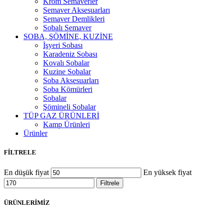
Krom Semaverler
Semaver Aksesuarları
Semaver Demlikleri
Sobalı Semaver
SOBA, ŞÖMİNE, KUZİNE
İşyeri Sobası
Karadeniz Sobası
Kovalı Sobalar
Kuzine Sobalar
Soba Aksesuarları
Soba Kömürleri
Sobalar
Şömineli Sobalar
TÜP GAZ ÜRÜNLERİ
Kamp Ürünleri
Ürünler
FİLTRELE
En düşük fiyat
En yüksek fiyat
Filtrele
ÜRÜNLERİMİZ