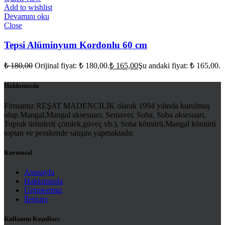
Add to wishlist
Devamını oku
Close
Tepsi Alüminyum Kordonlu 60 cm
₺
180,00
Orijinal fiyat: ₺ 180,00.
₺
165,00
Şu andaki fiyat: ₺ 165,00.
Hakkımızda
Firmamız REŞAT MADENCİLİK olarak 1994 yılında kurulmuş
olup Mangal,Mangal aksesuarı, Semaver, Soba, Soba aksesuarı,
Toprak ürünleri( çömlek,güveç vb.), Soba kömürü,Mangal kömürü
toptan ve perakende satışını yapmaktadır.
Kurumsal
Anasayfa
Hakkımızda
Ürünlerimiz
İletişim
Kullanım Koşulları