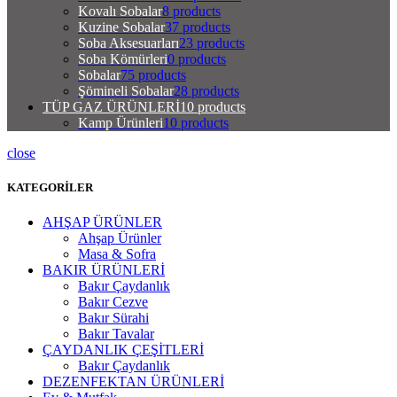
Kovalı Sobalar
8 products
Kuzine Sobalar
37 products
Soba Aksesuarları
23 products
Soba Kömürleri
0 products
Sobalar
75 products
Şömineli Sobalar
28 products
TÜP GAZ ÜRÜNLERİ
10 products
Kamp Ürünleri
10 products
close
KATEGORİLER
AHŞAP ÜRÜNLER
Ahşap Ürünler
Masa & Sofra
BAKIR ÜRÜNLERİ
Bakır Çaydanlık
Bakır Cezve
Bakır Sürahi
Bakır Tavalar
ÇAYDANLIK ÇEŞİTLERİ
Bakır Çaydanlık
DEZENFEKTAN ÜRÜNLERİ