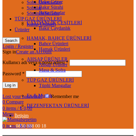
Bakır Cezve
Soba Aksesuarları
Bakır Sürahi
Sobalar
Bakır Tavalar
Şömineli Sobalar
TÜP GAZ ÜRÜNLERİ
ÇAYDANLIK ÇEŞİTLERİ
Kamp Ürünleri
Bakır Çaydanlık
Ürünler
HAMAK, BAHÇE ÜRÜNLERİ
Search
Bahçe Ürünleri
Login / Register
Hamak Ürünleri
Sign in
Create an Account
AHŞAP ÜRÜNLER
Kullanıcı adı veya e-posta adresi
*
Ahşap Ürünler
Masa & Sofra
Password
*
TÜP GAZ ÜRÜNLERİ
Log in
Tüplü Mangallar
Ev & Mutfak
Lost your password?
Remember me
0
Compare
DEZENFEKTAN ÜRÜNLERİ
0
items
/
₺
0,00
Menu
İletişim
0
items
0850 888 00 18
/
₺
0,00