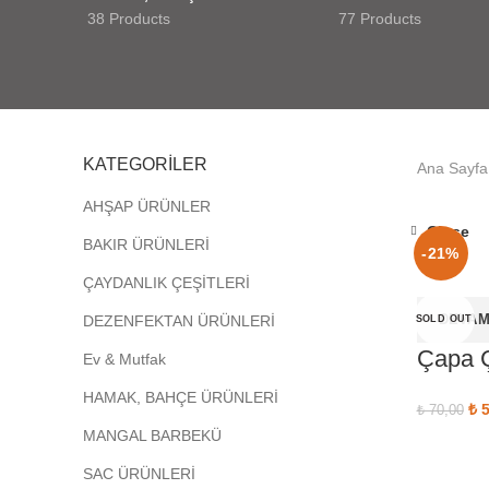
38 Products
77 Products
KATEGORİLER
Ana Sayfa
AHŞAP ÜRÜNLER
Close
BAKIR ÜRÜNLERİ
-21%
ÇAYDANLIK ÇEŞİTLERİ
DEVAM
DEZENFEKTAN ÜRÜNLERİ
SOLD OUT
Çapa Ç
Ev & Mutfak
HAMAK, BAHÇE ÜRÜNLERİ
Ori
₺
5
₺
70,00
MANGAL BARBEKÜ
SAC ÜRÜNLERİ