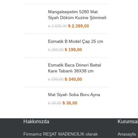
₺ 569,00.
Mangalsepetim 5280 Mat
Siyah Döküm Kuzine Şömineli
Orijinal fiyat:
₺
2.399,00
Şu andaki
₺
2.699,00
₺ 2.699,00.
fiyat:
₺ 2.399,00.
Esmatik B Model Çap 25 cm
Orijinal fiyat: ₺ 269,00.
₺
199,00
Şu andaki fiyat:
₺
269,00
₺ 199,00.
Esmatik Baca Döneri Battal
Kare Tabanlı 38X38 cm
Orijinal fiyat: ₺ 399,00.
₺
340,00
Şu andaki fiyat:
₺
399,00
₺ 340,00.
Mat Siyah Soba Boru Ayna
Orijinal fiyat: ₺ 39,00.
₺
36,00
Şu andaki fiyat:
₺
39,00
₺ 36,00.
Hakkımızda
Kurumsa
Firmamız REŞAT MADENCİLİK olarak
Anasayfa