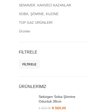
SEMAVER, KAHVECİ KAZANLAR
SOBA, ŞÖMİNE, KUZİNE
TÜP GAZ ÜRÜNLERİ
Ürünler
FİLTRELE
FILTRELE
En düşük fiyat
En yüksek fiyat
ÜRÜNLERİMİZ
Sekizgen Soba-Şömine
Odunluk 38cm
Orijinal fiyat: ₺ 659,00.
₺
569,00
Şu andaki fiyat:
₺
659,00