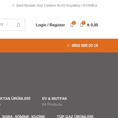
Şehit Mustafa Yeşil Caddesi No:62 Küçükköy / İSTANBUL
0
0
Login / Register
₺
0,00
RY
0850 888 00 18
KTAN ÜRÜNLERİ
EV & MUTFAK
s
64 Products
SOBA, ŞÖMİNE, KUZİNE
TÜP GAZ ÜRÜNLERİ