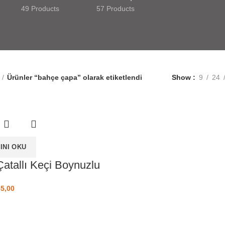
49 Products
57 Products
Ürünler “bahçe çapa” olarak etiketlendi
Show
9
24
INI OKU
atallı Keçi Boynuzlu
jinal fiyat: ₺ 70,00.
5,00
Şu andaki fiyat: ₺ 55,00.