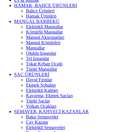
Ev & Mutfak
HAMAK, BAHÇE ÜRÜNLERİ
Bahçe Ürünleri
Hamak Ürünleri
MANGAL BARBEKÜ
Elektrikli Mangallar
Kömürlü Mangallar
Mangal Aksesuarları
Mangal Kömürleri
Mangallar
Oluklu Izgaralar
Tel Izgaralar
Tokat Kebap Ocağı
Tüplü Mangallar
SAC ÜRÜNLERİ
Davul Fırınlar
Ekmek Sobaları
Elektrikli Katmer
Kavurma, Ekmek Sacları
Tüplü Saclar
Volkan Ocakları
SEMAVER, KAHVECİ KAZANLAR
Bakır Semaverler
Çay Kazanı
Elektrikli Semaverler