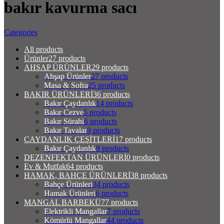
bakır kavurma sacı
Categories
All
products
Ürünler
27 products
AHŞAP ÜRÜNLER
29 products
Ahşap Ürünler
27 products
Masa & Sofra
25 products
BAKIR ÜRÜNLERİ
36 products
Bakır Çaydanlık
14 products
Bakır Cezve
5 products
Bakır Sürahi
6 products
Bakır Tavalar
9 products
ÇAYDANLIK ÇEŞİTLERİ
17 products
Bakır Çaydanlık
9 products
DEZENFEKTAN ÜRÜNLERİ
0 products
Ev & Mutfak
64 products
HAMAK, BAHÇE ÜRÜNLERİ
38 products
Bahçe Ürünleri
34 products
Hamak Ürünleri
6 products
MANGAL BARBEKÜ
77 products
Elektrikli Mangallar
7 products
Kömürlü Mangallar
44 products