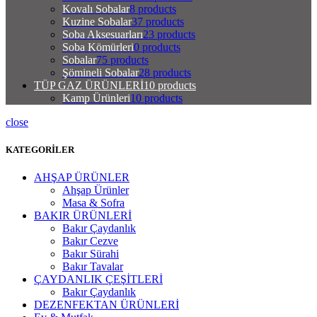
Kovalı Sobalar
8 products
Kuzine Sobalar
37 products
Soba Aksesuarları
23 products
Soba Kömürleri
0 products
Sobalar
75 products
Şömineli Sobalar
28 products
TÜP GAZ ÜRÜNLERİ
10 products
Kamp Ürünleri
10 products
close
KATEGORİLER
AHŞAP ÜRÜNLER
Ahşap Ürünler
Masa & Sofra
BAKIR ÜRÜNLERİ
Bakır Çaydanlık
Bakır Cezve
Bakır Sürahi
Bakır Tavalar
ÇAYDANLIK ÇEŞİTLERİ
Bakır Çaydanlık
DEZENFEKTAN ÜRÜNLERİ