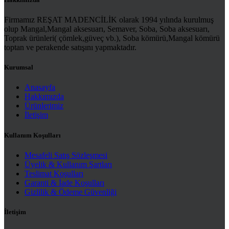
Firmamız REŞAT MADENCİLİK olarak 1994 yılında kurulmuş
olup Mangal,Mangal aksesuarı, Semaver, Soba, Soba aksesuarı,
Toprak ürünleri( çömlek,güveç vb.), Soba kömürü,Mangal kömürü
toptan ve perakende satışını yapmaktadır.
Kurumsal
Anasayfa
Hakkımızda
Ürünlerimiz
İletişim
Kullanım Koşulları
Mesafeli Satış Sözleşmesi
Üyelik & Kullanım Şartları
Teslimat Koşulları
Garanti & İade Koşulları
Gizlilik & Ödeme Güvenliği
İletişim