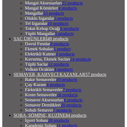
Mangal Aksesuarları
25 products
Mangal Kömürleri
4 products
Mangallar
53 products
Oluklu Izgaralar
5 products
Tel Izgaralar
10 products
Tokat Kebap Ocağı
6 products
Tüplü Mangallar
5 products
SAC ÜRÜNLERİ
49 products
Davul Fırınlar
8 products
Ekmek Sobaları
1 product
Elektrikli Katmer
0 products
Kavurma, Ekmek Sacları
24 products
Tüplü Saclar
12 products
Volkan Ocakları
4 products
SEMAVER, KAHVECİ KAZANLAR
57 products
Bakır Semaverler
10 products
Çay Kazanı
4 products
Elektrikli Semaverler
7 products
Krom Semaverler
18 products
Semaver Aksesuarları
6 products
Semaver Demlikleri
20 products
Sobalı Semaver
7 products
SOBA, ŞÖMİNE, KUZİNE
84 products
İşyeri Sobası
28 products
Karadeniz Sobası
11 products