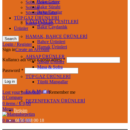
Bakır Cezve
Soba Aksesuarları
Bakır Sürahi
Sobalar
Bakır Tavalar
Şömineli Sobalar
TÜP GAZ ÜRÜNLERİ
ÇAYDANLIK ÇEŞİTLERİ
Kamp Ürünleri
Bakır Çaydanlık
Ürünler
HAMAK, BAHÇE ÜRÜNLERİ
Search
Bahçe Ürünleri
Login / Register
Hamak Ürünleri
Sign in
Create an Account
AHŞAP ÜRÜNLER
Kullanıcı adı veya e-posta adresi
*
Ahşap Ürünler
Masa & Sofra
Password
*
TÜP GAZ ÜRÜNLERİ
Log in
Tüplü Mangallar
Ev & Mutfak
Lost your password?
Remember me
0
Compare
DEZENFEKTAN ÜRÜNLERİ
0
items
/
₺
0,00
Menu
İletişim
0
items
0850 888 00 18
/
₺
0,00