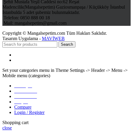
Şehit Mustafa Yeşil Caddesi no:62 Reşat
Madencilik(Mangalsepetim) Gaziosmanpaşa / Küçükköy İstanbul
İstanbulda 5 adet şubemiz bulunmaktadır.
Telefon: 0850 888 00 18
Mail: mangalsepetim@gmail.com
Copyright © Mangalsepetim.com Tüm Hakları Saklıdır.
Tasarım Uygulama -
MAVİWEB
Search
Menu
Categories
Set your categories menu in Theme Settings -> Header -> Menu ->
Mobile menu (categories)
Anasayfa
Hakkımızda
Ürünlerimiz
İletişim
Compare
Login / Register
Shopping cart
close