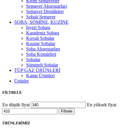
Krom Semaverler
Semaver Aksesuarları
Semaver Demlikleri
Sobalı Semaver
SOBA, ŞÖMİNE, KUZİNE
İşyeri Sobası
Karadeniz Sobası
Kovalı Sobalar
Kuzine Sobalar
Soba Aksesuarları
Soba Kömürleri
Sobalar
Şömineli Sobalar
TÜP GAZ ÜRÜNLERİ
Kamp Ürünleri
Ürünler
FİLTRELE
En düşük fiyat
En yüksek fiyat
Filtrele
ÜRÜNLERİMİZ