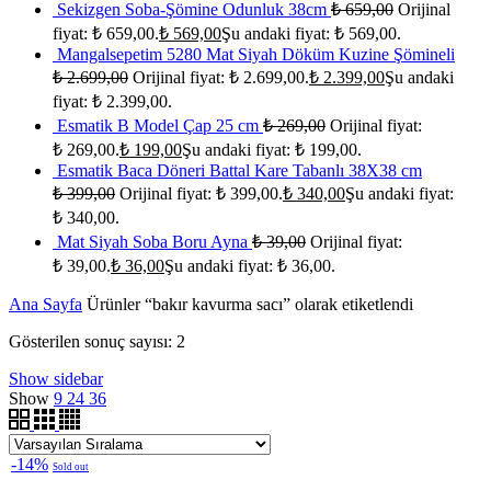
Sekizgen Soba-Şömine Odunluk 38cm
₺
659,00
Orijinal
fiyat: ₺ 659,00.
₺
569,00
Şu andaki fiyat: ₺ 569,00.
Mangalsepetim 5280 Mat Siyah Döküm Kuzine Şömineli
₺
2.699,00
Orijinal fiyat: ₺ 2.699,00.
₺
2.399,00
Şu andaki
fiyat: ₺ 2.399,00.
Esmatik B Model Çap 25 cm
₺
269,00
Orijinal fiyat:
₺ 269,00.
₺
199,00
Şu andaki fiyat: ₺ 199,00.
Esmatik Baca Döneri Battal Kare Tabanlı 38X38 cm
₺
399,00
Orijinal fiyat: ₺ 399,00.
₺
340,00
Şu andaki fiyat:
₺ 340,00.
Mat Siyah Soba Boru Ayna
₺
39,00
Orijinal fiyat:
₺ 39,00.
₺
36,00
Şu andaki fiyat: ₺ 36,00.
Ana Sayfa
Ürünler “bakır kavurma sacı” olarak etiketlendi
Gösterilen sonuç sayısı: 2
Show sidebar
Show
9
24
36
-14%
Sold out