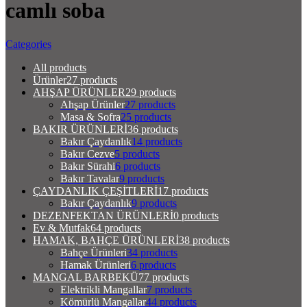
camlı soba
Categories
All
products
Ürünler
27 products
AHŞAP ÜRÜNLER
29 products
Ahşap Ürünler
27 products
Masa & Sofra
25 products
BAKIR ÜRÜNLERİ
36 products
Bakır Çaydanlık
14 products
Bakır Cezve
5 products
Bakır Sürahi
6 products
Bakır Tavalar
9 products
ÇAYDANLIK ÇEŞİTLERİ
17 products
Bakır Çaydanlık
9 products
DEZENFEKTAN ÜRÜNLERİ
0 products
Ev & Mutfak
64 products
HAMAK, BAHÇE ÜRÜNLERİ
38 products
Bahçe Ürünleri
34 products
Hamak Ürünleri
6 products
MANGAL BARBEKÜ
77 products
Elektrikli Mangallar
7 products
Kömürlü Mangallar
44 products