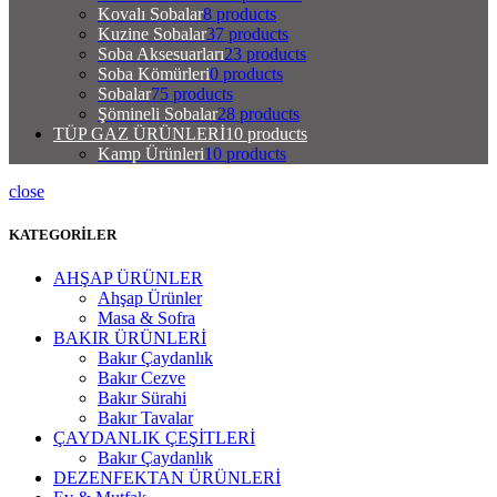
Kovalı Sobalar
8 products
Kuzine Sobalar
37 products
Soba Aksesuarları
23 products
Soba Kömürleri
0 products
Sobalar
75 products
Şömineli Sobalar
28 products
TÜP GAZ ÜRÜNLERİ
10 products
Kamp Ürünleri
10 products
close
KATEGORİLER
AHŞAP ÜRÜNLER
Ahşap Ürünler
Masa & Sofra
BAKIR ÜRÜNLERİ
Bakır Çaydanlık
Bakır Cezve
Bakır Sürahi
Bakır Tavalar
ÇAYDANLIK ÇEŞİTLERİ
Bakır Çaydanlık
DEZENFEKTAN ÜRÜNLERİ