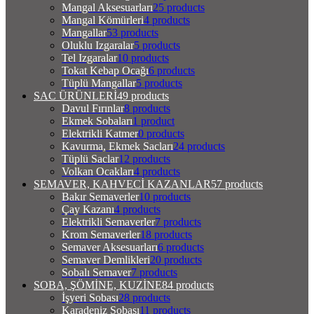
Mangal Aksesuarları
25 products
Mangal Kömürleri
4 products
Mangallar
53 products
Oluklu Izgaralar
5 products
Tel Izgaralar
10 products
Tokat Kebap Ocağı
6 products
Tüplü Mangallar
5 products
SAC ÜRÜNLERİ
49 products
Davul Fırınlar
8 products
Ekmek Sobaları
1 product
Elektrikli Katmer
0 products
Kavurma, Ekmek Sacları
24 products
Tüplü Saclar
12 products
Volkan Ocakları
4 products
SEMAVER, KAHVECİ KAZANLAR
57 products
Bakır Semaverler
10 products
Çay Kazanı
4 products
Elektrikli Semaverler
7 products
Krom Semaverler
18 products
Semaver Aksesuarları
6 products
Semaver Demlikleri
20 products
Sobalı Semaver
7 products
SOBA, ŞÖMİNE, KUZİNE
84 products
İşyeri Sobası
28 products
Karadeniz Sobası
11 products