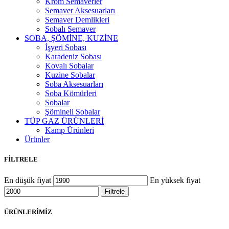
Krom Semaverler
Semaver Aksesuarları
Semaver Demlikleri
Sobalı Semaver
SOBA, ŞÖMİNE, KUZİNE
İşyeri Sobası
Karadeniz Sobası
Kovalı Sobalar
Kuzine Sobalar
Soba Aksesuarları
Soba Kömürleri
Sobalar
Şömineli Sobalar
TÜP GAZ ÜRÜNLERİ
Kamp Ürünleri
Ürünler
FİLTRELE
En düşük fiyat
En yüksek fiyat
Filtrele
ÜRÜNLERİMİZ