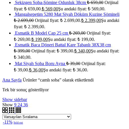
Sekizgen Soba-Şömine Odunluk 38cm
₺
659,00
Orijinal
fiyat: ₺ 659,00.
₺
569,00
Şu andaki fiyat: ₺ 569,00.
Mangalsepetim 5280 Mat Siyah Döküm Kuzine Şömineli
₺
2.699,00
Orijinal fiyat: ₺ 2.699,00.
₺
2.399,00
Şu andaki
fiyat: ₺ 2.399,00.
Esmatik B Model Çap 25 cm
₺
269,00
Orijinal fiyat:
₺ 269,00.
₺
199,00
Şu andaki fiyat: ₺ 199,00.
Esmatik Baca Döneri Battal Kare Tabanlı 38X38 cm
₺
399,00
Orijinal fiyat: ₺ 399,00.
₺
340,00
Şu andaki fiyat:
₺ 340,00.
Mat Siyah Soba Boru Ayna
₺
39,00
Orijinal fiyat:
₺ 39,00.
₺
36,00
Şu andaki fiyat: ₺ 36,00.
Ana Sayfa
Ürünler “camlı soba” olarak etiketlendi
Tek bir sonuç gösteriliyor
Show sidebar
Show
9
24
36
-11%
Sold out