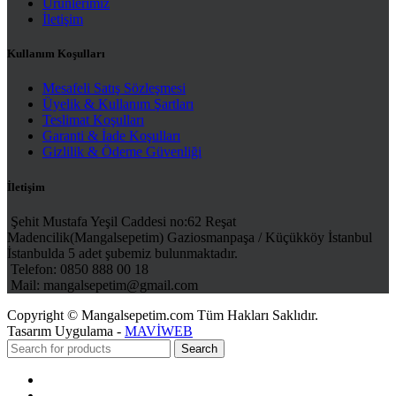
Ürünlerimiz
İletişim
Kullanım Koşulları
Mesafeli Satış Sözleşmesi
Üyelik & Kullanım Şartları
Teslimat Koşulları
Garanti & İade Koşulları
Gizlilik & Ödeme Güvenliği
İletişim
Şehit Mustafa Yeşil Caddesi no:62 Reşat
Madencilik(Mangalsepetim) Gaziosmanpaşa / Küçükköy İstanbul
İstanbulda 5 adet şubemiz bulunmaktadır.
Telefon: 0850 888 00 18
Mail: mangalsepetim@gmail.com
Copyright © Mangalsepetim.com Tüm Hakları Saklıdır.
Tasarım Uygulama -
MAVİWEB
Search
Menu
Categories