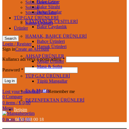
Bakır Cezve
Soba Aksesuarları
Bakır Sürahi
Sobalar
Bakır Tavalar
Şömineli Sobalar
TÜP GAZ ÜRÜNLERİ
ÇAYDANLIK ÇEŞİTLERİ
Kamp Ürünleri
Bakır Çaydanlık
Ürünler
HAMAK, BAHÇE ÜRÜNLERİ
Search
Bahçe Ürünleri
Login / Register
Hamak Ürünleri
Sign in
Create an Account
AHŞAP ÜRÜNLER
Kullanıcı adı veya e-posta adresi
*
Ahşap Ürünler
Masa & Sofra
Password
*
TÜP GAZ ÜRÜNLERİ
Log in
Tüplü Mangallar
Ev & Mutfak
Lost your password?
Remember me
0
Compare
DEZENFEKTAN ÜRÜNLERİ
0
items
/
₺
0,00
Menu
İletişim
0
items
0850 888 00 18
/
₺
0,00