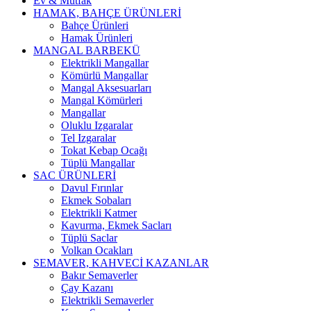
Ev & Mutfak
HAMAK, BAHÇE ÜRÜNLERİ
Bahçe Ürünleri
Hamak Ürünleri
MANGAL BARBEKÜ
Elektrikli Mangallar
Kömürlü Mangallar
Mangal Aksesuarları
Mangal Kömürleri
Mangallar
Oluklu Izgaralar
Tel Izgaralar
Tokat Kebap Ocağı
Tüplü Mangallar
SAC ÜRÜNLERİ
Davul Fırınlar
Ekmek Sobaları
Elektrikli Katmer
Kavurma, Ekmek Sacları
Tüplü Saclar
Volkan Ocakları
SEMAVER, KAHVECİ KAZANLAR
Bakır Semaverler
Çay Kazanı
Elektrikli Semaverler