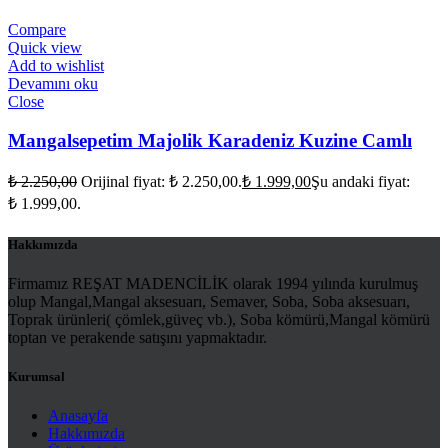
Compare
Quick view
Add to wishlist
Devamını oku
Close
Mangalsepetim Majolik Karadeniz Kuzine Camlı
₺
2.250,00
Orijinal fiyat: ₺ 2.250,00.
₺
1.999,00
Şu andaki fiyat:
₺ 1.999,00.
Hakkımızda
Firmamız REŞAT MADENCİLİK olarak 1994 yılında kurulmuş
olup Mangal,Mangal aksesuarı, Semaver, Soba, Soba aksesuarı,
Toprak ürünleri( çömlek,güveç vb.), Soba kömürü,Mangal kömürü
toptan ve perakende satışını yapmaktadır.
Kurumsal
Anasayfa
Hakkımızda