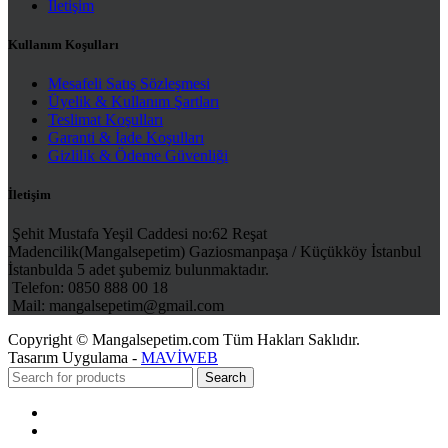
İletişim
Kullanım Koşulları
Mesafeli Satış Sözleşmesi
Üyelik & Kullanım Şartları
Teslimat Koşulları
Garanti & İade Koşulları
Gizlilik & Ödeme Güvenliği
İletişim
Şehit Mustafa Yeşil Caddesi no:62 Reşat
Madencilik(Mangalsepetim) Gaziosmanpaşa / Küçükköy İstanbul
İstanbulda 5 adet şubemiz bulunmaktadır.
Telefon: 0850 888 00 18
Mail: mangalsepetim@gmail.com
Copyright © Mangalsepetim.com Tüm Hakları Saklıdır.
Tasarım Uygulama -
MAVİWEB
Search
Menu
Categories