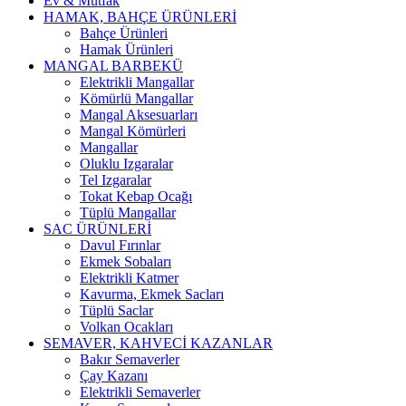
Ev & Mutfak
HAMAK, BAHÇE ÜRÜNLERİ
Bahçe Ürünleri
Hamak Ürünleri
MANGAL BARBEKÜ
Elektrikli Mangallar
Kömürlü Mangallar
Mangal Aksesuarları
Mangal Kömürleri
Mangallar
Oluklu Izgaralar
Tel Izgaralar
Tokat Kebap Ocağı
Tüplü Mangallar
SAC ÜRÜNLERİ
Davul Fırınlar
Ekmek Sobaları
Elektrikli Katmer
Kavurma, Ekmek Sacları
Tüplü Saclar
Volkan Ocakları
SEMAVER, KAHVECİ KAZANLAR
Bakır Semaverler
Çay Kazanı
Elektrikli Semaverler