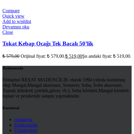
Compare
Quick view
Add to wishlist
Devamını oku
Close
Tokat Kebap Ocağı Tek Bacalı 50’lik
₺
579,00
Orijinal fiyat: ₺ 579,00.
₺
519,00
Şu andaki fiyat: ₺ 519,00.
Hakkımızda
Firmamız REŞAT MADENCİLİK olarak 1994 yılında kurulmuş
olup Mangal,Mangal aksesuarı, Semaver, Soba, Soba aksesuarı,
Toprak ürünleri( çömlek,güveç vb.), Soba kömürü,Mangal kömürü
toptan ve perakende satışını yapmaktadır.
Kurumsal
Anasayfa
Hakkımızda
Ürünlerimiz