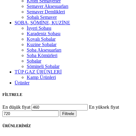
Krom Semaverler
Semaver Aksesuarları
Semaver Demlikleri
Sobalı Semaver
SOBA, ŞÖMİNE, KUZİNE
İşyeri Sobası
Karadeniz Sobası
Kovalı Sobalar
Kuzine Sobalar
Soba Aksesuarları
Soba Kömürleri
Sobalar
Şömineli Sobalar
TÜP GAZ ÜRÜNLERİ
Kamp Ürünleri
Ürünler
FİLTRELE
En düşük fiyat
En yüksek fiyat
Filtrele
ÜRÜNLERİMİZ