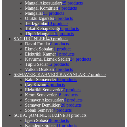
Mangal Aksesuarları
25 products
Mangal Kömürleri
4 products
Mangallar
53 products
Oluklu Izgaralar
5 products
Tel Izgaralar
10 products
Tokat Kebap Ocağı
6 products
Tüplü Mangallar
5 products
SAC ÜRÜNLERİ
49 products
Davul Fırınlar
8 products
Ekmek Sobaları
1 product
Elektrikli Katmer
0 products
Kavurma, Ekmek Sacları
24 products
Tüplü Saclar
12 products
Volkan Ocakları
4 products
SEMAVER, KAHVECİ KAZANLAR
57 products
Bakır Semaverler
10 products
Çay Kazanı
4 products
Elektrikli Semaverler
7 products
Krom Semaverler
18 products
Semaver Aksesuarları
6 products
Semaver Demlikleri
20 products
Sobalı Semaver
7 products
SOBA, ŞÖMİNE, KUZİNE
84 products
İşyeri Sobası
28 products
Karadeniz Sobası
11 products