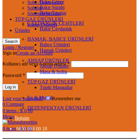
Bakır Cezve
Soba Aksesuarları
Bakır Sürahi
Sobalar
Bakır Tavalar
Şömineli Sobalar
TÜP GAZ ÜRÜNLERİ
ÇAYDANLIK ÇEŞİTLERİ
Kamp Ürünleri
Bakır Çaydanlık
Ürünler
HAMAK, BAHÇE ÜRÜNLERİ
Search
Bahçe Ürünleri
Login / Register
Hamak Ürünleri
Sign in
Create an Account
AHŞAP ÜRÜNLER
Kullanıcı adı veya e-posta adresi
*
Ahşap Ürünler
Masa & Sofra
Password
*
TÜP GAZ ÜRÜNLERİ
Log in
Tüplü Mangallar
Ev & Mutfak
Lost your password?
Remember me
0
Compare
DEZENFEKTAN ÜRÜNLERİ
0
items
/
₺
0,00
Menu
İletişim
0
items
0850 888 00 18
/
₺
0,00