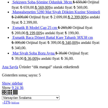
Sekizgen Soba-Şömine Odunluk 38cm
₺
659,00
Orijinal
fiyat: ₺ 659,00.
₺
569,00
Şu andaki fiyat: ₺ 569,00.
Mangalsepetim 5280 Mat Siyah Döküm Kuzine Şömineli
₺
2.699,00
Orijinal fiyat: ₺ 2.699,00.
₺
2.399,00
Şu andaki
fiyat: ₺ 2.399,00.
Esmatik B Model Çap 25 cm
₺
269,00
Orijinal fiyat:
₺ 269,00.
₺
199,00
Şu andaki fiyat: ₺ 199,00.
Esmatik Baca Döneri Battal Kare Tabanlı 38X38 cm
₺
399,00
Orijinal fiyat: ₺ 399,00.
₺
340,00
Şu andaki fiyat:
₺ 340,00.
Mat Siyah Soba Boru Ayna
₺
39,00
Orijinal fiyat:
₺ 39,00.
₺
36,00
Şu andaki fiyat: ₺ 36,00.
Ana Sayfa
Ürünler “dik mangal” olarak etiketlendi
Gösterilen sonuç sayısı: 5
Show sidebar
Show
9
24
36
-11%
Sold out