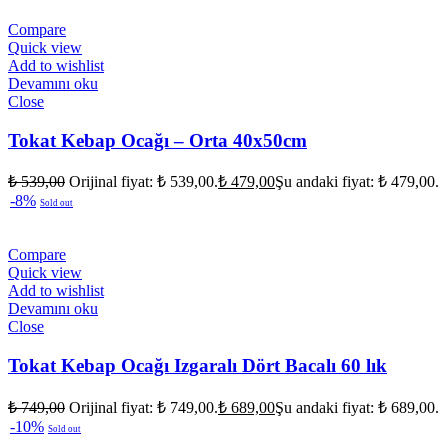
Compare
Quick view
Add to wishlist
Devamını oku
Close
Tokat Kebap Ocağı – Orta 40x50cm
₺
539,00
Orijinal fiyat: ₺ 539,00.
₺
479,00
Şu andaki fiyat: ₺ 479,00.
-8%
Sold out
Compare
Quick view
Add to wishlist
Devamını oku
Close
Tokat Kebap Ocağı Izgaralı Dört Bacalı 60 lık
₺
749,00
Orijinal fiyat: ₺ 749,00.
₺
689,00
Şu andaki fiyat: ₺ 689,00.
-10%
Sold out