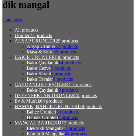
dik mangal
Categories
All
products
Ürünler
27 products
AHŞAP ÜRÜNLER
29 products
Ahşap Ürünler
27 products
Masa & Sofra
25 products
BAKIR ÜRÜNLERİ
36 products
Bakır Çaydanlık
14 products
Bakır Cezve
5 products
Bakır Sürahi
6 products
Bakır Tavalar
9 products
ÇAYDANLIK ÇEŞİTLERİ
17 products
Bakır Çaydanlık
9 products
DEZENFEKTAN ÜRÜNLERİ
0 products
Ev & Mutfak
64 products
HAMAK, BAHÇE ÜRÜNLERİ
38 products
Bahçe Ürünleri
34 products
Hamak Ürünleri
6 products
MANGAL BARBEKÜ
77 products
Elektrikli Mangallar
7 products
Kömürlü Mangallar
44 products