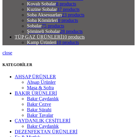
Kovalı Sobalar
8 products
Kuzine Sobalar
37 products
Soba Aksesuarları
23 products
Soba Kömürleri
0 products
Sobalar
75 products
Şömineli Sobalar
28 products
TÜP GAZ ÜRÜNLERİ
10 products
Kamp Ürünleri
10 products
close
KATEGORİLER
AHŞAP ÜRÜNLER
Ahşap Ürünler
Masa & Sofra
BAKIR ÜRÜNLERİ
Bakır Çaydanlık
Bakır Cezve
Bakır Sürahi
Bakır Tavalar
ÇAYDANLIK ÇEŞİTLERİ
Bakır Çaydanlık
DEZENFEKTAN ÜRÜNLERİ