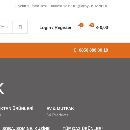
Şehit Mustafa Yeşil Caddesi No:62 Küçükköy / İSTANBUL
0
0
Login / Register
₺
0,00
RY
0850 888 00 18
k
KTAN ÜRÜNLERİ
EV & MUTFAK
s
64 Products
SOBA, ŞÖMİNE, KUZİNE
TÜP GAZ ÜRÜNLERİ