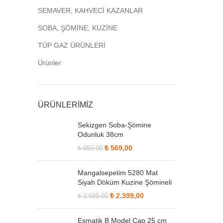
SEMAVER, KAHVECİ KAZANLAR
SOBA, ŞÖMİNE, KUZİNE
TÜP GAZ ÜRÜNLERİ
Ürünler
ÜRÜNLERİMİZ
Sekizgen Soba-Şömine
Odunluk 38cm
Orijinal fiyat: ₺ 659,00.
₺
569,00
Şu andaki fiyat:
₺
659,00
₺ 569,00.
Mangalsepetim 5280 Mat
Siyah Döküm Kuzine Şömineli
Orijinal fiyat:
₺
2.399,00
Şu andaki
₺
2.699,00
₺ 2.699,00.
fiyat:
₺ 2.399,00.
Esmatik B Model Çap 25 cm