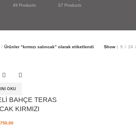
49 Products
57 Products
Ürünler “kırmızı salıncak” olarak etiketlendi
Show
9
24
INI OKU
ELİ BAHÇE TERAS
CAK KIRMIZI
ijinal fiyat: ₺ 849,00.
750,00
Şu andaki fiyat: ₺ 750,00.