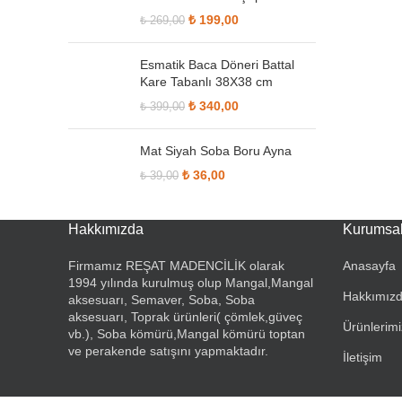
Orijinal fiyat: ₺ 269,00.
₺
199,00
Şu andaki fiyat:
₺
269,00
₺ 199,00.
Esmatik Baca Döneri Battal
Kare Tabanlı 38X38 cm
Orijinal fiyat: ₺ 399,00.
₺
340,00
Şu andaki fiyat:
₺
399,00
₺ 340,00.
Mat Siyah Soba Boru Ayna
Orijinal fiyat: ₺ 39,00.
₺
36,00
Şu andaki fiyat:
₺
39,00
₺ 36,00.
Hakkımızda
Kurumsa
Firmamız REŞAT MADENCİLİK olarak
Anasayfa
1994 yılında kurulmuş olup Mangal,Mangal
Hakkımız
aksesuarı, Semaver, Soba, Soba
aksesuarı, Toprak ürünleri( çömlek,güveç
Ürünlerimi
vb.), Soba kömürü,Mangal kömürü toptan
ve perakende satışını yapmaktadır.
İletişim