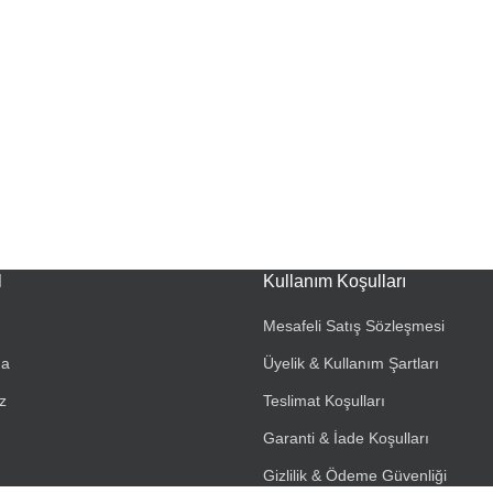
l
Kullanım Koşulları
Mesafeli Satış Sözleşmesi
da
Üyelik & Kullanım Şartları
z
Teslimat Koşulları
Garanti & İade Koşulları
Gizlilik & Ödeme Güvenliği