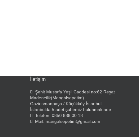
İletişim
Şehit Mustafa Yeşil Caddesi no:62 Reşat
Madencilik(Mangalsepetim)
Gaziosmanpaşa / Küçükköy İstanbul
İstanbulda 5 adet şubemiz bulunmaktadır.
Telefon: 0850 888 00 18
Mail: mangalsepetim@gmail.com