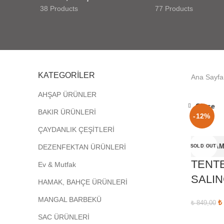
38 Products
77 Products
KATEGORİLER
Ana Sayfa
AHŞAP ÜRÜNLER
Close
BAKIR ÜRÜNLERİ
-12%
ÇAYDANLIK ÇEŞİTLERİ
DEVAM
DEZENFEKTAN ÜRÜNLERİ
SOLD OUT
TENT
Ev & Mutfak
SALIN
HAMAK, BAHÇE ÜRÜNLERİ
MANGAL BARBEKÜ
Or
₺
₺
849,00
SAC ÜRÜNLERİ