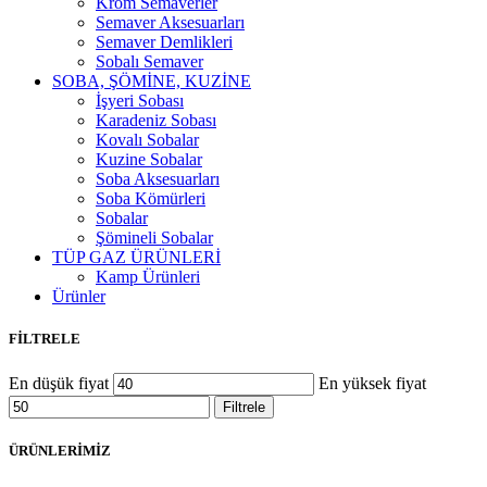
Krom Semaverler
Semaver Aksesuarları
Semaver Demlikleri
Sobalı Semaver
SOBA, ŞÖMİNE, KUZİNE
İşyeri Sobası
Karadeniz Sobası
Kovalı Sobalar
Kuzine Sobalar
Soba Aksesuarları
Soba Kömürleri
Sobalar
Şömineli Sobalar
TÜP GAZ ÜRÜNLERİ
Kamp Ürünleri
Ürünler
FİLTRELE
En düşük fiyat
En yüksek fiyat
Filtrele
ÜRÜNLERİMİZ