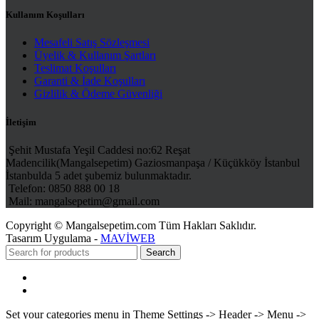
Kullanım Koşulları
Mesafeli Satış Sözleşmesi
Üyelik & Kullanım Şartları
Teslimat Koşulları
Garanti & İade Koşulları
Gizlilik & Ödeme Güvenliği
İletişim
Şehit Mustafa Yeşil Caddesi no:62 Reşat
Madencilik(Mangalsepetim) Gaziosmanpaşa / Küçükköy İstanbul
İstanbulda 5 adet şubemiz bulunmaktadır.
Telefon: 0850 888 00 18
Mail: mangalsepetim@gmail.com
Copyright © Mangalsepetim.com Tüm Hakları Saklıdır.
Tasarım Uygulama -
MAVİWEB
Search
Menu
Categories
Set your categories menu in Theme Settings -> Header -> Menu ->