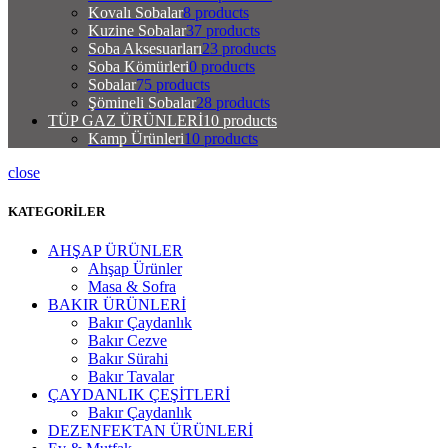
Kovalı Sobalar
8 products
Kuzine Sobalar
37 products
Soba Aksesuarları
23 products
Soba Kömürleri
0 products
Sobalar
75 products
Şömineli Sobalar
28 products
TÜP GAZ ÜRÜNLERİ
10 products
Kamp Ürünleri
10 products
close
KATEGORİLER
AHŞAP ÜRÜNLER
Ahşap Ürünler
Masa & Sofra
BAKIR ÜRÜNLERİ
Bakır Çaydanlık
Bakır Cezve
Bakır Sürahi
Bakır Tavalar
ÇAYDANLIK ÇEŞİTLERİ
Bakır Çaydanlık
DEZENFEKTAN ÜRÜNLERİ