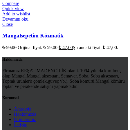
Compare
Quick view
Add to wishlist
Devamını oku
Close
Mangalsepetim Közmatik
₺
59,00
Orijinal fiyat: ₺ 59,00.
₺
47,00
Şu andaki fiyat: ₺ 47,00.
Hakkımızda
Firmamız REŞAT MADENCİLİK olarak 1994 yılında kurulmuş
olup Mangal,Mangal aksesuarı, Semaver, Soba, Soba aksesuarı,
Toprak ürünleri( çömlek,güveç vb.), Soba kömürü,Mangal kömürü
toptan ve perakende satışını yapmaktadır.
Kurumsal
Anasayfa
Hakkımızda
Ürünlerimiz
İletişim