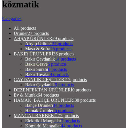
közmatik
Categories
All
products
Ürünler
27 products
AHŞAP ÜRÜNLER
29 products
Ahşap Ürünler
27 products
Masa & Sofra
25 products
BAKIR ÜRÜNLERİ
36 products
Bakır Çaydanlık
14 products
Bakır Cezve
5 products
Bakır Sürahi
6 products
Bakır Tavalar
9 products
ÇAYDANLIK ÇEŞİTLERİ
17 products
Bakır Çaydanlık
9 products
DEZENFEKTAN ÜRÜNLERİ
0 products
Ev & Mutfak
64 products
HAMAK, BAHÇE ÜRÜNLERİ
38 products
Bahçe Ürünleri
34 products
Hamak Ürünleri
6 products
MANGAL BARBEKÜ
77 products
Elektrikli Mangallar
7 products
Kömürlü Mangallar
44 products