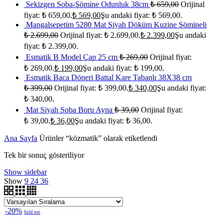
Sekizgen Soba-Şömine Odunluk 38cm
₺
659,00
Orijinal
fiyat: ₺ 659,00.
₺
569,00
Şu andaki fiyat: ₺ 569,00.
Mangalsepetim 5280 Mat Siyah Döküm Kuzine Şömineli
₺
2.699,00
Orijinal fiyat: ₺ 2.699,00.
₺
2.399,00
Şu andaki
fiyat: ₺ 2.399,00.
Esmatik B Model Çap 25 cm
₺
269,00
Orijinal fiyat:
₺ 269,00.
₺
199,00
Şu andaki fiyat: ₺ 199,00.
Esmatik Baca Döneri Battal Kare Tabanlı 38X38 cm
₺
399,00
Orijinal fiyat: ₺ 399,00.
₺
340,00
Şu andaki fiyat:
₺ 340,00.
Mat Siyah Soba Boru Ayna
₺
39,00
Orijinal fiyat:
₺ 39,00.
₺
36,00
Şu andaki fiyat: ₺ 36,00.
Ana Sayfa
Ürünler “közmatik” olarak etiketlendi
Tek bir sonuç gösteriliyor
Show sidebar
Show
9
24
36
-20%
Sold out