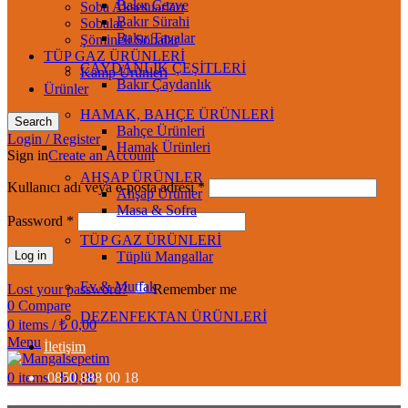
Bakır Cezve
Soba Aksesuarları
Bakır Sürahi
Sobalar
Bakır Tavalar
Şömineli Sobalar
TÜP GAZ ÜRÜNLERİ
ÇAYDANLIK ÇEŞİTLERİ
Kamp Ürünleri
Bakır Çaydanlık
Ürünler
HAMAK, BAHÇE ÜRÜNLERİ
Search
Bahçe Ürünleri
Login / Register
Hamak Ürünleri
Sign in
Create an Account
AHŞAP ÜRÜNLER
Kullanıcı adı veya e-posta adresi
*
Ahşap Ürünler
Masa & Sofra
Password
*
TÜP GAZ ÜRÜNLERİ
Log in
Tüplü Mangallar
Ev & Mutfak
Lost your password?
Remember me
0
Compare
DEZENFEKTAN ÜRÜNLERİ
0
items
/
₺
0,00
Menu
İletişim
0
items
0850 888 00 18
/
₺
0,00