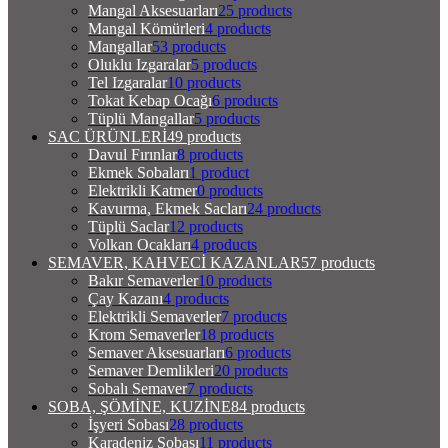
Mangal Aksesuarları
25 products
Mangal Kömürleri
4 products
Mangallar
53 products
Oluklu Izgaralar
5 products
Tel Izgaralar
10 products
Tokat Kebap Ocağı
6 products
Tüplü Mangallar
5 products
SAC ÜRÜNLERİ
49 products
Davul Fırınlar
8 products
Ekmek Sobaları
1 product
Elektrikli Katmer
0 products
Kavurma, Ekmek Sacları
24 products
Tüplü Saclar
12 products
Volkan Ocakları
4 products
SEMAVER, KAHVECİ KAZANLAR
57 products
Bakır Semaverler
10 products
Çay Kazanı
4 products
Elektrikli Semaverler
7 products
Krom Semaverler
18 products
Semaver Aksesuarları
6 products
Semaver Demlikleri
20 products
Sobalı Semaver
7 products
SOBA, ŞÖMİNE, KUZİNE
84 products
İşyeri Sobası
28 products
Karadeniz Sobası
11 products