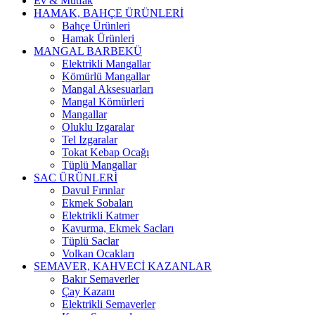
Ev & Mutfak
HAMAK, BAHÇE ÜRÜNLERİ
Bahçe Ürünleri
Hamak Ürünleri
MANGAL BARBEKÜ
Elektrikli Mangallar
Kömürlü Mangallar
Mangal Aksesuarları
Mangal Kömürleri
Mangallar
Oluklu Izgaralar
Tel Izgaralar
Tokat Kebap Ocağı
Tüplü Mangallar
SAC ÜRÜNLERİ
Davul Fırınlar
Ekmek Sobaları
Elektrikli Katmer
Kavurma, Ekmek Sacları
Tüplü Saclar
Volkan Ocakları
SEMAVER, KAHVECİ KAZANLAR
Bakır Semaverler
Çay Kazanı
Elektrikli Semaverler