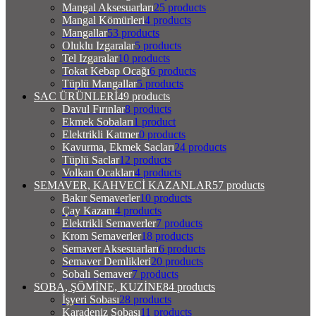
Mangal Aksesuarları
25 products
Mangal Kömürleri
4 products
Mangallar
53 products
Oluklu Izgaralar
5 products
Tel Izgaralar
10 products
Tokat Kebap Ocağı
6 products
Tüplü Mangallar
5 products
SAC ÜRÜNLERİ
49 products
Davul Fırınlar
8 products
Ekmek Sobaları
1 product
Elektrikli Katmer
0 products
Kavurma, Ekmek Sacları
24 products
Tüplü Saclar
12 products
Volkan Ocakları
4 products
SEMAVER, KAHVECİ KAZANLAR
57 products
Bakır Semaverler
10 products
Çay Kazanı
4 products
Elektrikli Semaverler
7 products
Krom Semaverler
18 products
Semaver Aksesuarları
6 products
Semaver Demlikleri
20 products
Sobalı Semaver
7 products
SOBA, ŞÖMİNE, KUZİNE
84 products
İşyeri Sobası
28 products
Karadeniz Sobası
11 products