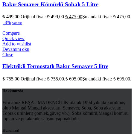
Bakır Semaver Kömürlü Sobalı 5 Litre
₺
499,00
Orijinal fiyat: ₺ 499,00.
₺
475,00
Şu andaki fiyat: ₺ 475,00.
-8%
Sold out
Compare
Quick view
Add to wishlist
Devamını oku
Close
Elektrikli Termostatlı Bakır Semaver 5 litre
₺
755,00
Orijinal fiyat: ₺ 755,00.
₺
695,00
Şu andaki fiyat: ₺ 695,00.
Hakkımızda
Firmamız REŞAT MADENCİLİK olarak 1994 yılında kurulmuş
olup Mangal,Mangal aksesuarı, Semaver, Soba, Soba aksesuarı,
Toprak ürünleri( çömlek,güveç vb.), Soba kömürü,Mangal kömürü
toptan ve perakende satışını yapmaktadır.
Kurumsal