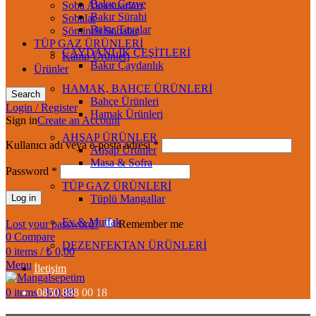
Bakır Cezve
Soba Aksesuarları
Bakır Sürahi
Sobalar
Bakır Tavalar
Şömineli Sobalar
TÜP GAZ ÜRÜNLERİ
ÇAYDANLIK ÇEŞİTLERİ
Kamp Ürünleri
Bakır Çaydanlık
Ürünler
HAMAK, BAHÇE ÜRÜNLERİ
Search
Bahçe Ürünleri
Login / Register
Hamak Ürünleri
Sign in
Create an Account
AHŞAP ÜRÜNLER
Kullanıcı adı veya e-posta adresi
*
Ahşap Ürünler
Masa & Sofra
Password
*
TÜP GAZ ÜRÜNLERİ
Log in
Tüplü Mangallar
Ev & Mutfak
Lost your password?
Remember me
0
Compare
DEZENFEKTAN ÜRÜNLERİ
0
items
/
₺
0,00
Menu
İletişim
0
items
0850 888 00 18
/
₺
0,00