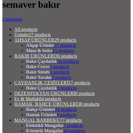
semaver bakır
Categories
All
products
Ürünler
27 products
AHŞAP ÜRÜNLER
29 products
Ahşap Ürünler
27 products
Masa & Sofra
25 products
BAKIR ÜRÜNLERİ
36 products
Bakır Çaydanlık
14 products
Bakır Cezve
5 products
Bakır Sürahi
6 products
Bakır Tavalar
9 products
ÇAYDANLIK ÇEŞİTLERİ
17 products
Bakır Çaydanlık
9 products
DEZENFEKTAN ÜRÜNLERİ
0 products
Ev & Mutfak
64 products
HAMAK, BAHÇE ÜRÜNLERİ
38 products
Bahçe Ürünleri
34 products
Hamak Ürünleri
6 products
MANGAL BARBEKÜ
77 products
Elektrikli Mangallar
7 products
Kömürlü Mangallar
44 products