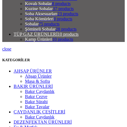
Kovalı Sobalar
8 products
Kuzine Sobalar
37 products
Soba Aksesuarları
23 products
Soba Kömürleri
0 products
Sobalar
75 products
Şömineli Sobalar
28 products
TÜP GAZ ÜRÜNLERİ
10 products
Kamp Ürünleri
10 products
close
KATEGORİLER
AHŞAP ÜRÜNLER
Ahşap Ürünler
Masa & Sofra
BAKIR ÜRÜNLERİ
Bakır Çaydanlık
Bakır Cezve
Bakır Sürahi
Bakır Tavalar
ÇAYDANLIK ÇEŞİTLERİ
Bakır Çaydanlık
DEZENFEKTAN ÜRÜNLERİ