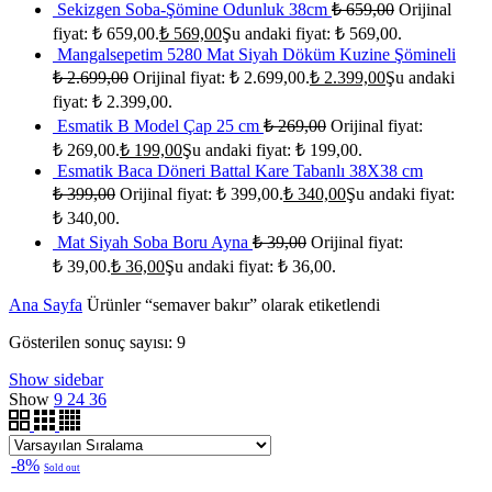
Sekizgen Soba-Şömine Odunluk 38cm
₺
659,00
Orijinal
fiyat: ₺ 659,00.
₺
569,00
Şu andaki fiyat: ₺ 569,00.
Mangalsepetim 5280 Mat Siyah Döküm Kuzine Şömineli
₺
2.699,00
Orijinal fiyat: ₺ 2.699,00.
₺
2.399,00
Şu andaki
fiyat: ₺ 2.399,00.
Esmatik B Model Çap 25 cm
₺
269,00
Orijinal fiyat:
₺ 269,00.
₺
199,00
Şu andaki fiyat: ₺ 199,00.
Esmatik Baca Döneri Battal Kare Tabanlı 38X38 cm
₺
399,00
Orijinal fiyat: ₺ 399,00.
₺
340,00
Şu andaki fiyat:
₺ 340,00.
Mat Siyah Soba Boru Ayna
₺
39,00
Orijinal fiyat:
₺ 39,00.
₺
36,00
Şu andaki fiyat: ₺ 36,00.
Ana Sayfa
Ürünler “semaver bakır” olarak etiketlendi
Gösterilen sonuç sayısı: 9
Show sidebar
Show
9
24
36
-8%
Sold out