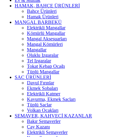
Ev & Mutfak
HAMAK, BAHÇE ÜRÜNLERİ
Bahçe Ürünleri
Hamak Ürünleri
MANGAL BARBEKÜ
Elektrikli Mangallar
Kömürlü Mangallar
Mangal Aksesuarları
Mangal Kömürleri
Mangallar
Oluklu Izgaralar
Tel Izgaralar
Tokat Kebap Ocağı
Tüplü Mangallar
SAC ÜRÜNLERİ
Davul Fırınlar
Ekmek Sobaları
Elektrikli Katmer
Kavurma, Ekmek Sacları
Tüplü Saclar
Volkan Ocakları
SEMAVER, KAHVECİ KAZANLAR
Bakır Semaverler
Çay Kazanı
Elektrikli Semaverler