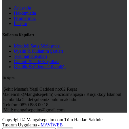
Anasayfa
Hakkımızda
Ürünlerimiz
İletişim
Kullanım Koşulları
Mesafeli Satış Sözleşmesi
Üyelik & Kullanım Şartları
Teslimat Koşulları
Garanti & İade Koşulları
Gizlilik & Ödeme Güvenliği
İletişim
Şehit Mustafa Yeşil Caddesi no:62 Reşat
Madencilik(Mangalsepetim) Gaziosmanpaşa / Küçükköy İstanbul
İstanbulda 5 adet şubemiz bulunmaktadır.
Telefon: 0850 888 00 18
Mail: mangalsepetim@gmail.com
Copyright © Mangalsepetim.com Tüm Hakları Saklıdır.
Tasarım Uygulama -
MAVİWEB