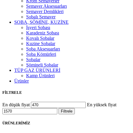
Krom Semaverler
Semaver Aksesuarları
Semaver Demlikleri
Sobalı Semaver
SOBA, ŞÖMİNE, KUZİNE
İşyeri Sobası
Karadeniz Sobası
Kovalı Sobalar
Kuzine Sobalar
Soba Aksesuarları
Soba Kömürleri
Sobalar
Şömineli Sobalar
TÜP GAZ ÜRÜNLERİ
Kamp Ürünleri
Ürünler
FİLTRELE
En düşük fiyat
En yüksek fiyat
Filtrele
ÜRÜNLERİMİZ