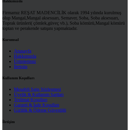
Hakkımızda
Firmamız REŞAT MADENCİLİK olarak 1994 yılında kurulmuş
olup Mangal,Mangal aksesuarı, Semaver, Soba, Soba aksesuarı,
Toprak ürünleri( çömlek,güveç vb.), Soba kömürü,Mangal kömürü
toptan ve perakende satışını yapmaktadır.
Kurumsal
Anasayfa
Hakkımızda
Ürünlerimiz
İletişim
Kullanım Koşulları
Mesafeli Satış Sözleşmesi
Üyelik & Kullanım Şartları
Teslimat Koşulları
Garanti & İade Koşulları
Gizlilik & Ödeme Güvenliği
İletişim