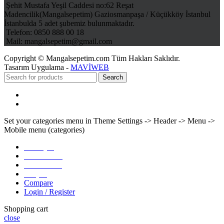
Şehit Mustafa Yeşil Caddesi no:62 Reşat
Madencilik(Mangalsepetim) Gaziosmanpaşa / Küçükköy İstanbul
İstanbulda 5 adet şubemiz bulunmaktadır.
Telefon: 0850 888 00 18
Mail: mangalsepetim@gmail.com
Copyright © Mangalsepetim.com Tüm Hakları Saklıdır.
Tasarım Uygulama -
MAVİWEB
Search
Menu
Categories
Set your categories menu in Theme Settings -> Header -> Menu ->
Mobile menu (categories)
Anasayfa
Hakkımızda
Ürünlerimiz
İletişim
Compare
Login / Register
Shopping cart
close