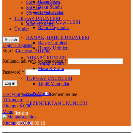
Bakır Cezve
Soba Aksesuarları
Bakır Sürahi
Sobalar
Bakır Tavalar
Şömineli Sobalar
TÜP GAZ ÜRÜNLERİ
ÇAYDANLIK ÇEŞİTLERİ
Kamp Ürünleri
Bakır Çaydanlık
Ürünler
HAMAK, BAHÇE ÜRÜNLERİ
Search
Bahçe Ürünleri
Login / Register
Hamak Ürünleri
Sign in
Create an Account
AHŞAP ÜRÜNLER
Kullanıcı adı veya e-posta adresi
*
Ahşap Ürünler
Masa & Sofra
Password
*
TÜP GAZ ÜRÜNLERİ
Log in
Tüplü Mangallar
Ev & Mutfak
Lost your password?
Remember me
0
Compare
DEZENFEKTAN ÜRÜNLERİ
0
items
/
₺
0,00
Menu
İletişim
0
items
0850 888 00 18
/
₺
0,00