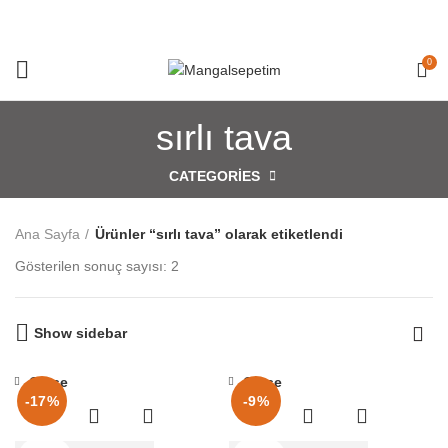
0
sırlı tava
CATEGORIES
Ana Sayfa
Ürünler “sırlı tava” olarak etiketlendi
Gösterilen sonuç sayısı: 2
Show sidebar
Close
Close
-17%
-9%