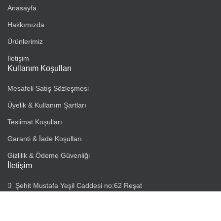
Anasayfa
Hakkımızda
Ürünlerimiz
İletişim
Kullanım Koşulları
Mesafeli Satış Sözleşmesi
Üyelik & Kullanım Şartları
Teslimat Koşulları
Garanti & İade Koşulları
Gizlilik & Ödeme Güvenliği
İletişim
Şehit Mustafa Yeşil Caddesi no:62 Reşat
Madencilik(Mangalsepetim) Gaziosmanpaşa / Küçükköy İstanbul
İstanbulda 5 adet şubemiz bulunmaktadır.
Telefon: 0850 888 00 18