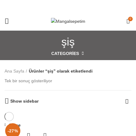
0
şiş
CATEGORIES
Ana Sayfa
Ürünler “şiş” olarak etiketlendi
Tek bir sonuç gösteriliyor
Show sidebar
Close
-27%