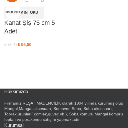
DEVAMINI OKU
SOLD OUT
Kanat Şiş 75 cm 5
Adet
Orijinal fiyat: ₺ 75,00.
₺
55,00
Şu andaki fiyat:
₺
75,00
₺ 55,00.
Hakkımızda
Firmamız REŞAT MADENCİLİK olarak 1994 yılında kurulmuş olup
Mangal,Mangal aksesuarı, Semaver, Soba, Soba aksesuarı,
Toprak ürünleri( çömlek,güveç vb.), Soba kömürü,Mangal kömürü
toptan ve perakende satışını yapmaktadır.
Kurumsal