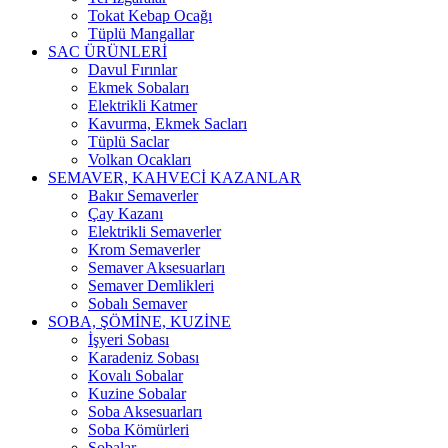
Tokat Kebap Ocağı
Tüplü Mangallar
SAC ÜRÜNLERİ
Davul Fırınlar
Ekmek Sobaları
Elektrikli Katmer
Kavurma, Ekmek Sacları
Tüplü Saclar
Volkan Ocakları
SEMAVER, KAHVECİ KAZANLAR
Bakır Semaverler
Çay Kazanı
Elektrikli Semaverler
Krom Semaverler
Semaver Aksesuarları
Semaver Demlikleri
Sobalı Semaver
SOBA, ŞÖMİNE, KUZİNE
İşyeri Sobası
Karadeniz Sobası
Kovalı Sobalar
Kuzine Sobalar
Soba Aksesuarları
Soba Kömürleri
Sobalar