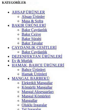
KATEGORİLER
0850 888 00 18
AHŞAP ÜRÜNLER
Ahşap Ürünler
Masa & Sofra
BAKIR ÜRÜNLERİ
Bakır Çaydanlık
Bakır Cezve
Bakır Sürahi
Bakır Tavalar
ÇAYDANLIK ÇEŞİTLERİ
Bakır Çaydanlık
DEZENFEKTAN ÜRÜNLERİ
Ev & Mutfak
HAMAK, BAHÇE ÜRÜNLERİ
Bahçe Ürünleri
Hamak Ürünleri
MANGAL BARBEKÜ
Elektrikli Mangallar
Kömürlü Mangallar
Mangal Aksesuarları
Mangal Kömürleri
Mangallar
Oluklu Izgaralar
Tel Izgaralar