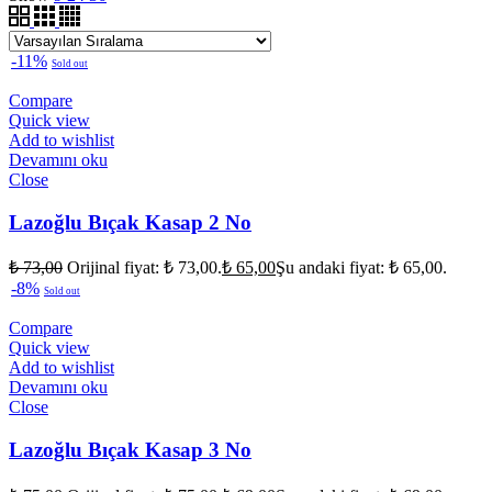
-11%
Sold out
Compare
Quick view
Add to wishlist
Devamını oku
Close
Lazoğlu Bıçak Kasap 2 No
₺
73,00
Orijinal fiyat: ₺ 73,00.
₺
65,00
Şu andaki fiyat: ₺ 65,00.
-8%
Sold out
Compare
Quick view
Add to wishlist
Devamını oku
Close
Lazoğlu Bıçak Kasap 3 No