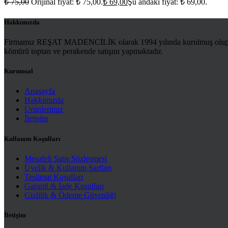
₺
75,00
Orijinal fiyat: ₺ 75,00.
₺
69,00
Şu andaki fiyat: ₺ 69,00.
Hakkımızda
Firmamız REŞAT MADENCİLİK olarak 1994 yılında kurulmuş olup Ma
kömürü toptan ve perakende satışını yapmaktadır.
Kurumsal
Anasayfa
Hakkımızda
Ürünlerimiz
İletişim
Kullanım Koşulları
Mesafeli Satış Sözleşmesi
Üyelik & Kullanım Şartları
Teslimat Koşulları
Garanti & İade Koşulları
Gizlilik & Ödeme Güvenliği
İletişim