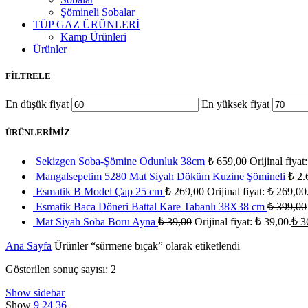
Şömineli Sobalar
TÜP GAZ ÜRÜNLERİ
Kamp Ürünleri
Ürünler
FİLTRELE
En düşük fiyat
En yüksek fiyat
ÜRÜNLERİMİZ
Sekizgen Soba-Şömine Odunluk 38cm
₺
659,00
Orijinal fiyat
Mangalsepetim 5280 Mat Siyah Döküm Kuzine Şömineli
₺
2.
Esmatik B Model Çap 25 cm
₺
269,00
Orijinal fiyat: ₺ 269,00
Esmatik Baca Döneri Battal Kare Tabanlı 38X38 cm
₺
399,00
Mat Siyah Soba Boru Ayna
₺
39,00
Orijinal fiyat: ₺ 39,00.
₺
3
Ana Sayfa
Ürünler “sürmene bıçak” olarak etiketlendi
Gösterilen sonuç sayısı: 2
Show sidebar
Show
9
24
36