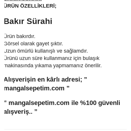
ÜRÜN ÖZELLİKLERİ;
Bakır Sürahi
Ürün bakırdır.
Görsel olarak gayet şıktır.
Uzun ömürlü kullanışlı ve sağlamdır.
Ürünü uzun süre kullanmanız için bulaşık
makinasında yıkama yapmamanız önerilir.
Alışverişin en kârlı adresi;
”
mangal
sepetim.
com ”
”
mangal
sepetim.
com
ile %100 güvenli
alışveriş.. ”