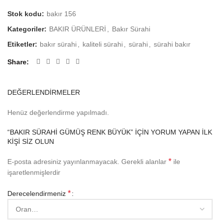
Stok kodu:
bakır 156
Kategoriler:
BAKIR ÜRÜNLERİ
,
Bakır Sürahi
Etiketler:
bakır sürahi
,
kaliteli sürahi
,
sürahi
,
sürahi bakır
Share
DEĞERLENDIRMELER
Henüz değerlendirme yapılmadı.
“BAKIR SÜRAHI GÜMÜŞ RENK BÜYÜK” IÇIN YORUM YAPAN ILK
KIŞI SIZ OLUN
*
E-posta adresiniz yayınlanmayacak.
Gerekli alanlar
ile
işaretlenmişlerdir
*
Derecelendirmeniz