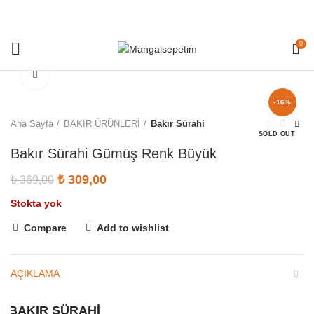
0
Click to enlarge
-16%
Ana Sayfa
BAKIR ÜRÜNLERİ
Bakır Sürahi
SOLD OUT
Bakır Sürahi Gümüş Renk Büyük
Orijinal fiyat: ₺ 369,00.
₺
309,00
Şu andaki fiyat: ₺ 309,00.
₺
369,00
Stokta yok
Compare
Add to wishlist
AÇIKLAMA
BAKIR SÜRAHİ