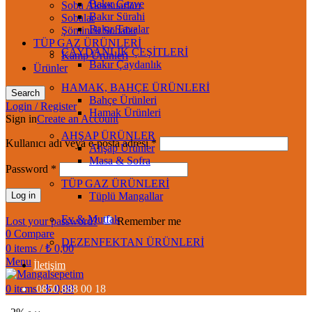
Bakır Cezve
Soba Aksesuarları
Bakır Sürahi
Sobalar
Bakır Tavalar
Şömineli Sobalar
TÜP GAZ ÜRÜNLERİ
ÇAYDANLIK ÇEŞİTLERİ
Kamp Ürünleri
Bakır Çaydanlık
Ürünler
HAMAK, BAHÇE ÜRÜNLERİ
Search
Bahçe Ürünleri
Login / Register
Hamak Ürünleri
Sign in
Create an Account
AHŞAP ÜRÜNLER
Kullanıcı adı veya e-posta adresi
*
Ahşap Ürünler
Masa & Sofra
Password
*
TÜP GAZ ÜRÜNLERİ
Log in
Tüplü Mangallar
Ev & Mutfak
Lost your password?
Remember me
0
Compare
DEZENFEKTAN ÜRÜNLERİ
0
items
/
₺
0,00
Menu
İletişim
0
items
0850 888 00 18
/
₺
0,00