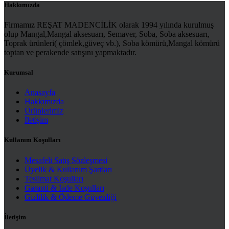
Hakkımızda
Firmamız REŞAT MADENCİLİK olarak 1994 yılında kurulmuş
olup Mangal,Mangal aksesuarı, Semaver, Soba, Soba aksesuarı,
Toprak ürünleri( çömlek,güveç vb.), Soba kömürü,Mangal kömürü
toptan ve perakende satışını yapmaktadır.
Kurumsal
Anasayfa
Hakkımızda
Ürünlerimiz
İletişim
Kullanım Koşulları
Mesafeli Satış Sözleşmesi
Üyelik & Kullanım Şartları
Teslimat Koşulları
Garanti & İade Koşulları
Gizlilik & Ödeme Güvenliği
İletişim