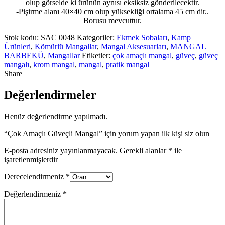
olup görselde ki ürünün aynısı eksiksiz gönderilecektir.
-Pişirme alanı 40×40 cm olup yüksekliği ortalama 45 cm dir..
Borusu mevcuttur.
Stok kodu:
SAC 0048
Kategoriler:
Ekmek Sobaları
,
Kamp
Ürünleri
,
Kömürlü Mangallar
,
Mangal Aksesuarları
,
MANGAL
BARBEKÜ
,
Mangallar
Etiketler:
çok amaçlı mangal
,
güveç
,
güveç
mangalı
,
krom mangal
,
mangal
,
pratik mangal
Share
Değerlendirmeler
Henüz değerlendirme yapılmadı.
“Çok Amaçlı Güveçli Mangal” için yorum yapan ilk kişi siz olun
E-posta adresiniz yayınlanmayacak.
Gerekli alanlar
*
ile
işaretlenmişlerdir
Derecelendirmeniz
*
Değerlendirmeniz
*