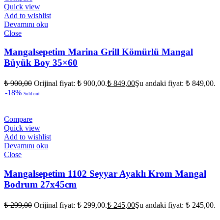
Quick view
Add to wishlist
Devamını oku
Close
Mangalsepetim Marina Grill Kömürlü Mangal
Büyük Boy 35×60
₺
900,00
Orijinal fiyat: ₺ 900,00.
₺
849,00
Şu andaki fiyat: ₺ 849,00.
-18%
Sold out
Compare
Quick view
Add to wishlist
Devamını oku
Close
Mangalsepetim 1102 Seyyar Ayaklı Krom Mangal
Bodrum 27x45cm
₺
299,00
Orijinal fiyat: ₺ 299,00.
₺
245,00
Şu andaki fiyat: ₺ 245,00.