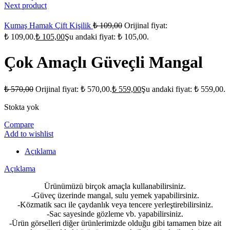
Next product
Kumaş Hamak Çift Kişilik
₺
109,00
Orijinal fiyat:
₺ 109,00.
₺
105,00
Şu andaki fiyat: ₺ 105,00.
Çok Amaçlı Güveçli Mangal
₺
570,00
Orijinal fiyat: ₺ 570,00.
₺
559,00
Şu andaki fiyat: ₺ 559,00.
Stokta yok
Compare
Add to wishlist
Açıklama
Açıklama
Ürünümüzü birçok amaçla kullanabilirsiniz.
-Güveç üzerinde mangal, sulu yemek yapabilirsiniz.
-Közmatik sacı ile çaydanlık veya tencere yerleştirebilirsiniz.
-Sac sayesinde gözleme vb. yapabilirsiniz.
-Ürün görselleri diğer ürünlerimizde olduğu gibi tamamen bize ait