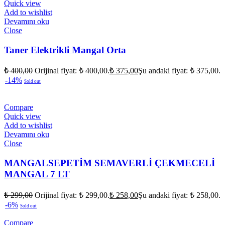
Quick view
Add to wishlist
Devamını oku
Close
Taner Elektrikli Mangal Orta
₺
400,00
Orijinal fiyat: ₺ 400,00.
₺
375,00
Şu andaki fiyat: ₺ 375,00.
-14%
Sold out
Compare
Quick view
Add to wishlist
Devamını oku
Close
MANGALSEPETİM SEMAVERLİ ÇEKMECELİ
MANGAL 7 LT
₺
299,00
Orijinal fiyat: ₺ 299,00.
₺
258,00
Şu andaki fiyat: ₺ 258,00.
-6%
Sold out
Compare