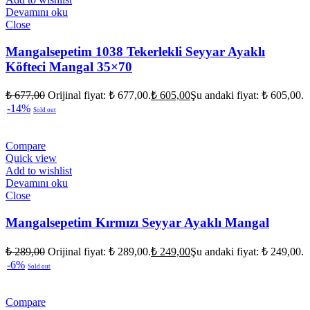
Devamını oku
Close
Mangalsepetim 1038 Tekerlekli Seyyar Ayaklı
Köfteci Mangal 35×70
₺
677,00
Orijinal fiyat: ₺ 677,00.
₺
605,00
Şu andaki fiyat: ₺ 605,00.
-14%
Sold out
Compare
Quick view
Add to wishlist
Devamını oku
Close
Mangalsepetim Kırmızı Seyyar Ayaklı Mangal
₺
289,00
Orijinal fiyat: ₺ 289,00.
₺
249,00
Şu andaki fiyat: ₺ 249,00.
-6%
Sold out
Compare