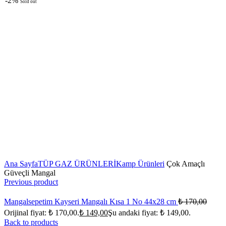
-2%
Sold out
Click to enlarge
Ana Sayfa
TÜP GAZ ÜRÜNLERİ
Kamp Ürünleri
Çok Amaçlı
Güveçli Mangal
Previous product
Mangalsepetim Kayseri Mangalı Kısa 1 No 44x28 cm
₺
170,00
Orijinal fiyat: ₺ 170,00.
₺
149,00
Şu andaki fiyat: ₺ 149,00.
Back to products