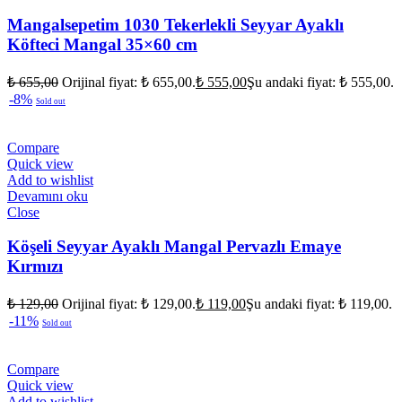
Mangalsepetim 1030 Tekerlekli Seyyar Ayaklı
Köfteci Mangal 35×60 cm
₺
655,00
Orijinal fiyat: ₺ 655,00.
₺
555,00
Şu andaki fiyat: ₺ 555,00.
-8%
Sold out
Compare
Quick view
Add to wishlist
Devamını oku
Close
Köşeli Seyyar Ayaklı Mangal Pervazlı Emaye
Kırmızı
₺
129,00
Orijinal fiyat: ₺ 129,00.
₺
119,00
Şu andaki fiyat: ₺ 119,00.
-11%
Sold out
Compare
Quick view
Add to wishlist