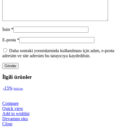
İsim
*
E-posta
*
Daha sonraki yorumlarımda kullanılması için adım, e-posta
adresim ve site adresim bu tarayıcıya kaydedilsin.
İlgili ürünler
-15%
Sold out
Compare
Quick view
Add to wishlist
Devamını oku
Close