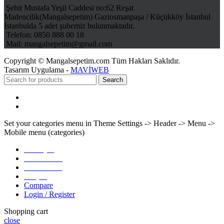
Şehit Mustafa Yeşil Caddesi no:62 Reşat
Madencilik(Mangalsepetim) Gaziosmanpaşa / Küçükköy İstanbul
İstanbulda 5 adet şubemiz bulunmaktadır.
Telefon: 0850 888 00 18
Mail: mangalsepetim@gmail.com
Copyright © Mangalsepetim.com Tüm Hakları Saklıdır.
Tasarım Uygulama -
MAVİWEB
Search
Menu
Categories
Set your categories menu in Theme Settings -> Header -> Menu ->
Mobile menu (categories)
Anasayfa
Hakkımızda
Ürünlerimiz
İletişim
Compare
Login / Register
Shopping cart
close