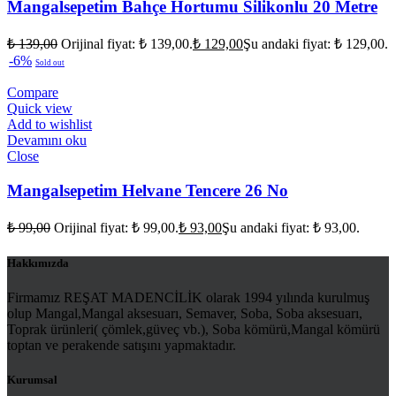
Mangalsepetim Bahçe Hortumu Silikonlu 20 Metre
₺
139,00
Orijinal fiyat: ₺ 139,00.
₺
129,00
Şu andaki fiyat: ₺ 129,00.
-6%
Sold out
Compare
Quick view
Add to wishlist
Devamını oku
Close
Mangalsepetim Helvane Tencere 26 No
₺
99,00
Orijinal fiyat: ₺ 99,00.
₺
93,00
Şu andaki fiyat: ₺ 93,00.
Hakkımızda
Firmamız REŞAT MADENCİLİK olarak 1994 yılında kurulmuş
olup Mangal,Mangal aksesuarı, Semaver, Soba, Soba aksesuarı,
Toprak ürünleri( çömlek,güveç vb.), Soba kömürü,Mangal kömürü
toptan ve perakende satışını yapmaktadır.
Kurumsal