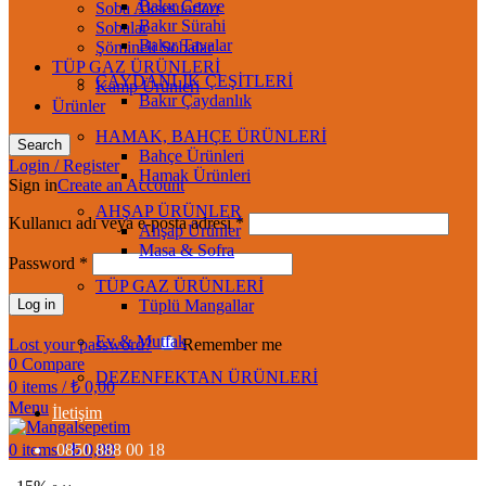
Bakır Cezve
Soba Aksesuarları
Bakır Sürahi
Sobalar
Bakır Tavalar
Şömineli Sobalar
TÜP GAZ ÜRÜNLERİ
ÇAYDANLIK ÇEŞİTLERİ
Kamp Ürünleri
Bakır Çaydanlık
Ürünler
HAMAK, BAHÇE ÜRÜNLERİ
Search
Bahçe Ürünleri
Login / Register
Hamak Ürünleri
Sign in
Create an Account
AHŞAP ÜRÜNLER
Kullanıcı adı veya e-posta adresi
*
Ahşap Ürünler
Masa & Sofra
Password
*
TÜP GAZ ÜRÜNLERİ
Log in
Tüplü Mangallar
Ev & Mutfak
Lost your password?
Remember me
0
Compare
DEZENFEKTAN ÜRÜNLERİ
0
items
/
₺
0,00
Menu
İletişim
0
items
0850 888 00 18
/
₺
0,00