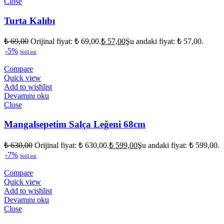
Close
Turta Kalıbı
₺
69,00
Orijinal fiyat: ₺ 69,00.
₺
57,00
Şu andaki fiyat: ₺ 57,00.
-5%
Sold out
Compare
Quick view
Add to wishlist
Devamını oku
Close
Mangalsepetim Salça Leğeni 68cm
₺
630,00
Orijinal fiyat: ₺ 630,00.
₺
599,00
Şu andaki fiyat: ₺ 599,00.
-7%
Sold out
Compare
Quick view
Add to wishlist
Devamını oku
Close