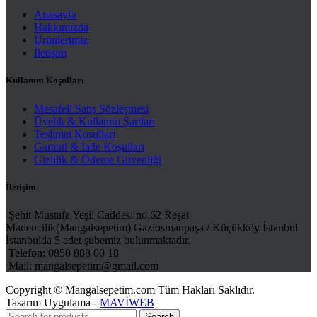
Anasayfa
Hakkımızda
Ürünlerimiz
İletişim
Kullanım Koşulları
Mesafeli Satış Sözleşmesi
Üyelik & Kullanım Şartları
Teslimat Koşulları
Garanti & İade Koşulları
Gizlilik & Ödeme Güvenliği
İletişim
Şehit Mustafa Yeşil Caddesi no:62 Reşat
Madencilik(Mangalsepetim) Gaziosmanpaşa / Küçükköy İstanbul
İstanbulda 5 adet şubemiz bulunmaktadır.
Telefon: 0850 888 00 18
Mail: mangalsepetim@gmail.com
Copyright © Mangalsepetim.com Tüm Hakları Saklıdır.
Tasarım Uygulama -
MAVİWEB
Search