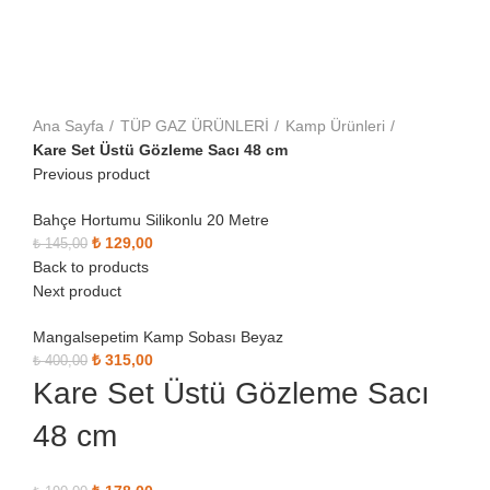
Click to enlarge
Ana Sayfa
TÜP GAZ ÜRÜNLERİ
Kamp Ürünleri
Kare Set Üstü Gözleme Sacı 48 cm
Previous product
Bahçe Hortumu Silikonlu 20 Metre
Orijinal fiyat: ₺ 145,00.
₺
129,00
Şu andaki fiyat: ₺ 129,00.
₺
145,00
Back to products
Next product
Mangalsepetim Kamp Sobası Beyaz
Orijinal fiyat: ₺ 400,00.
₺
315,00
Şu andaki fiyat: ₺ 315,00.
₺
400,00
Kare Set Üstü Gözleme Sacı
48 cm