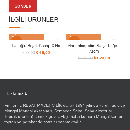
İLGILI ÜRÜNLER
-8%
-9%
Lazoğlu Bıçak Kasap 3 No
Mangalsepetim Salça Leğeni
71cm
Orijinal fiyat: ₺ 75,00.
₺
69,00
Şu andaki fiyat: ₺ 69,00.
₺
75,00
SOLD OUT
SOLD OUT
S
₺
620,00
Orijinal fiyat:
Şu
₺
680,00
₺ 680,00.
andaki
fiyat:
₺ 620,00.
Hakkımızda
Firmamız REŞAT MADENCİLİK olarak 1994 yılında kurulmuş olup
Mangal,Mangal aksesuarı, Semaver, Soba, Soba aksesuarı,
Toprak ürünleri( çömlek,güveç vb.), Soba kömürü,Mangal kömürü
toptan ve perakende satışını yapmaktadır.