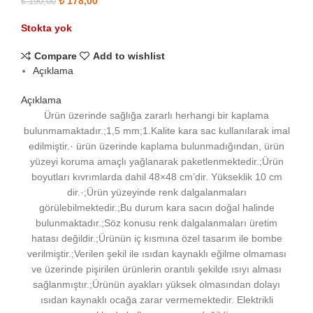
Orijinal fiyat: ₺ 190,00.
₺
178,00
Şu andaki fiyat: ₺ 178,00.
₺
190,00
Stokta yok
Compare
Add to wishlist
Açıklama
Açıklama
Ürün üzerinde sağlığa zararlı herhangi bir kaplama
bulunmamaktadır.;1,5 mm;1.Kalite kara sac kullanılarak imal
edilmiştir.· ürün üzerinde kaplama bulunmadığından, ürün
yüzeyi koruma amaçlı yağlanarak paketlenmektedir.;Ürün
boyutları kıvrımlarda dahil 48×48 cm’dir. Yükseklik 10 cm
dir.·;Ürün yüzeyinde renk dalgalanmaları
görülebilmektedir.;Bu durum kara sacın doğal halinde
bulunmaktadır.;Söz konusu renk dalgalanmaları üretim
hatası değildir.;Ürünün iç kısmına özel tasarım ile bombe
verilmiştir.;Verilen şekil ile ısıdan kaynaklı eğilme olmaması
ve üzerinde pişirilen ürünlerin orantılı şekilde ısıyı alması
sağlanmıştır.;Ürünün ayakları yüksek olmasından dolayı
ısıdan kaynaklı ocağa zarar vermemektedir. Elektrikli