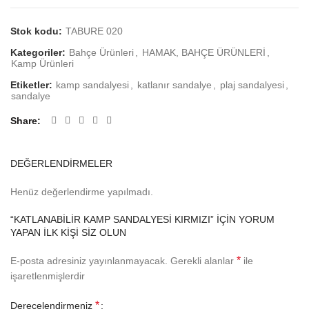
Stok kodu:
TABURE 020
Kategoriler:
Bahçe Ürünleri
,
HAMAK, BAHÇE ÜRÜNLERİ
,
Kamp Ürünleri
Etiketler:
kamp sandalyesi
,
katlanır sandalye
,
plaj sandalyesi
,
sandalye
Share
DEĞERLENDIRMELER
Henüz değerlendirme yapılmadı.
“KATLANABILIR KAMP SANDALYESI KIRMIZI” IÇIN YORUM
YAPAN ILK KIŞI SIZ OLUN
*
E-posta adresiniz yayınlanmayacak.
Gerekli alanlar
ile
işaretlenmişlerdir
*
Derecelendirmeniz