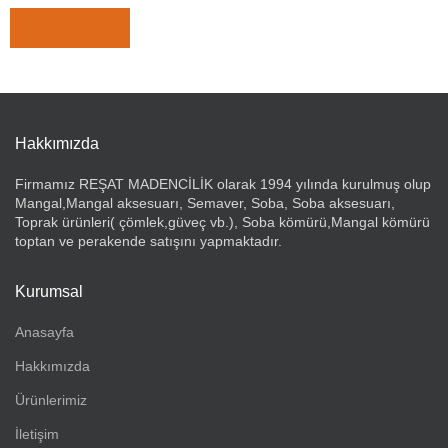
Orijinal fiyat: ₺ 559,00.
₺
485,00
Şu andaki fiyat: ₺ 485,00.
₺
559,00
Hakkımızda
Firmamız REŞAT MADENCİLİK olarak 1994 yılında kurulmuş olup
Mangal,Mangal aksesuarı, Semaver, Soba, Soba aksesuarı,
Toprak ürünleri( çömlek,güveç vb.), Soba kömürü,Mangal kömürü
toptan ve perakende satışını yapmaktadır.
Kurumsal
Anasayfa
Hakkımızda
Ürünlerimiz
İletişim