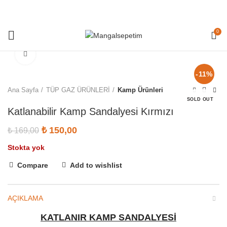
0
Click to enlarge
-11%
Ana Sayfa
TÜP GAZ ÜRÜNLERİ
Kamp Ürünleri
SOLD OUT
Katlanabilir Kamp Sandalyesi Kırmızı
Orijinal fiyat: ₺ 169,00.
₺
150,00
Şu andaki fiyat: ₺ 150,00.
₺
169,00
Stokta yok
Compare
Add to wishlist
AÇIKLAMA
KATLANIR KAMP SANDALYESİ