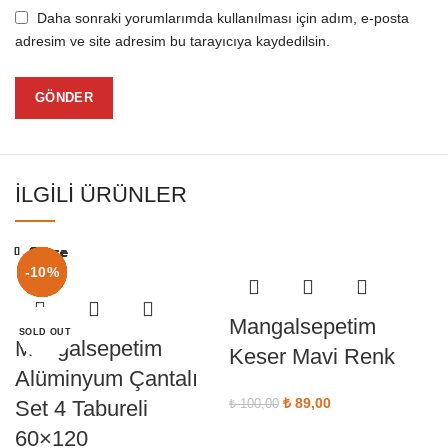
Daha sonraki yorumlarımda kullanılması için adım, e-posta
adresim ve site adresim bu tarayıcıya kaydedilsin.
İLGILI ÜRÜNLER
Close
Close
Close
Close
Close
Close
Close
Close
-13%
-13%
-12%
-17%
-14%
-10%
-11%
-4%
Mangalsepetim
SOLD OUT
SOLD OUT
SOLD OUT
SOLD OUT
SOLD OUT
SOLD OUT
SOLD OUT
SOLD OUT
Mangalsepetim
Keser Mavi Renk
Alüminyum Çantalı
Orijinal fiyat: ₺ 100,00.
₺
89,00
Şu andaki fiyat:
Set 4 Tabureli
₺
100,00
₺ 89,00.
60×120