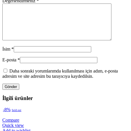
Değerlendirmeniz
*
İsim
*
E-posta
*
Daha sonraki yorumlarımda kullanılması için adım, e-posta
adresim ve site adresim bu tarayıcıya kaydedilsin.
İlgili ürünler
-8%
Sold out
Compare
Quick view
Add to wishlist