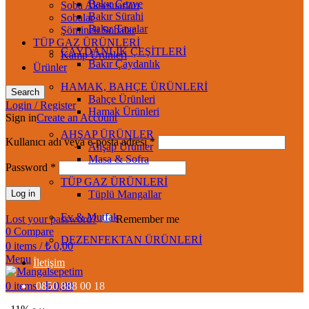
Bakır Cezve
Soba Aksesuarları
Bakır Sürahi
Sobalar
Bakır Tavalar
Şömineli Sobalar
TÜP GAZ ÜRÜNLERİ
ÇAYDANLIK ÇEŞİTLERİ
Kamp Ürünleri
Bakır Çaydanlık
Ürünler
HAMAK, BAHÇE ÜRÜNLERİ
Search
Bahçe Ürünleri
Login / Register
Hamak Ürünleri
Sign in
Create an Account
AHŞAP ÜRÜNLER
Kullanıcı adı veya e-posta adresi
*
Ahşap Ürünler
Masa & Sofra
Password
*
TÜP GAZ ÜRÜNLERİ
Log in
Tüplü Mangallar
Ev & Mutfak
Lost your password?
Remember me
0
Compare
DEZENFEKTAN ÜRÜNLERİ
0
items
/
₺
0,00
Menu
İletişim
0
items
0850 888 00 18
/
₺
0,00