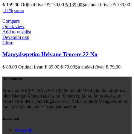
₺
159,00
Orijinal fiyat: ₺ 159,00.
₺
139,00
Şu andaki fiyat: ₺ 139,00.
-11%
Sold out
Compare
Quick view
Add to wishlist
Devamını oku
Close
Mangalsepetim Helvane Tencere 22 No
₺
89,00
Orijinal fiyat: ₺ 89,00.
₺
79,00
Şu andaki fiyat: ₺ 79,00.
Hakkımızda
Firmamız REŞAT MADENCİLİK olarak 1994 yılında kurulmuş
olup Mangal,Mangal aksesuarı, Semaver, Soba, Soba aksesuarı,
Toprak ürünleri( çömlek,güveç vb.), Soba kömürü,Mangal kömürü
toptan ve perakende satışını yapmaktadır.
Kurumsal
Anasayfa