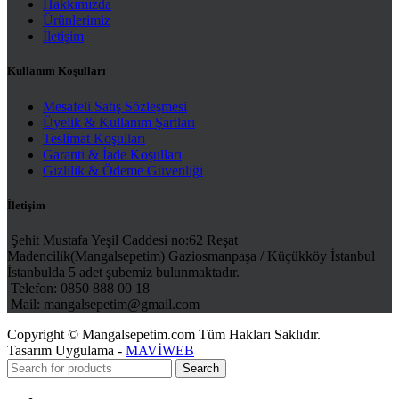
Hakkımızda
Ürünlerimiz
İletişim
Kullanım Koşulları
Mesafeli Satış Sözleşmesi
Üyelik & Kullanım Şartları
Teslimat Koşulları
Garanti & İade Koşulları
Gizlilik & Ödeme Güvenliği
İletişim
Şehit Mustafa Yeşil Caddesi no:62 Reşat
Madencilik(Mangalsepetim) Gaziosmanpaşa / Küçükköy İstanbul
İstanbulda 5 adet şubemiz bulunmaktadır.
Telefon: 0850 888 00 18
Mail: mangalsepetim@gmail.com
Copyright © Mangalsepetim.com Tüm Hakları Saklıdır.
Tasarım Uygulama -
MAVİWEB
Search