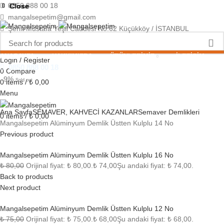
0850 888 00 18
Close
Close
Close
Close
Close
Close
Close
Close
mangalsepetim@gmail.com
Şehit Mustafa Yeşil Caddesi No:62 Küçükköy / İSTANBUL
ANASAYFA
HAKKIMIZDA
ÜRÜNLERIMIZ
İLETIŞIM
Login / Register
0850 888 00 18
0
Compare
-9%
Sold out
0
items
/
₺
0,00
Menu
Click to enlarge
Ana Sayfa
SEMAVER, KAHVECİ KAZANLAR
Semaver Demlikleri
0
items
/
₺
0,00
Mangalsepetim Alüminyum Demlik Üstten Kulplu 14 No
Previous product
Mangalsepetim Alüminyum Demlik Üstten Kulplu 16 No
₺
80,00
Orijinal fiyat: ₺ 80,00.
₺
74,00
Şu andaki fiyat: ₺ 74,00.
Back to products
Next product
Mangalsepetim Alüminyum Demlik Üstten Kulplu 12 No
₺
75,00
Orijinal fiyat: ₺ 75,00.
₺
68,00
Şu andaki fiyat: ₺ 68,00.