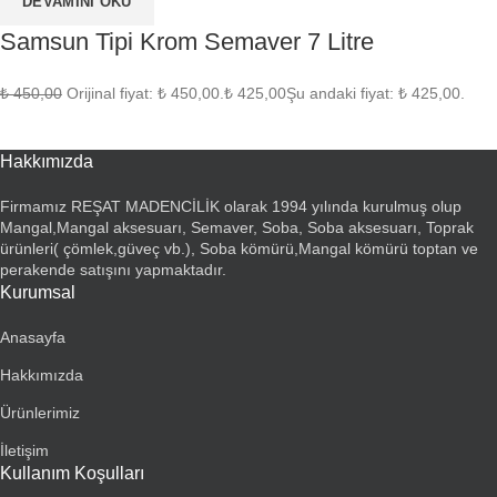
DEVAMINI OKU
Samsun Tipi Krom Semaver 7 Litre
₺
450,00
Orijinal fiyat: ₺ 450,00.
₺
425,00
Şu andaki fiyat: ₺ 425,00.
Hakkımızda
Firmamız REŞAT MADENCİLİK olarak 1994 yılında kurulmuş olup
Mangal,Mangal aksesuarı, Semaver, Soba, Soba aksesuarı, Toprak
ürünleri( çömlek,güveç vb.), Soba kömürü,Mangal kömürü toptan ve
perakende satışını yapmaktadır.
Kurumsal
Anasayfa
Hakkımızda
Ürünlerimiz
İletişim
Kullanım Koşulları