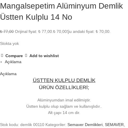
Mangalsepetim Alüminyum Demlik
Üstten Kulplu 14 No
₺
77,00
Orijinal fiyat: ₺ 77,00.
₺
70,00
Şu andaki fiyat: ₺ 70,00.
Stokta yok
Compare
Add to wishlist
Açıklama
Açıklama
ÜSTTEN KULPLU DEMLİK
ÜRÜN ÖZELLİKLERİ;
Alüminyumdan imal edilmiştir.
Üstten kulplu olup sağlam ve kullanışlıdır..
Alt çapı 14 cm dir.
Stok kodu:
demlik 00110
Kategoriler:
Semaver Demlikleri
,
SEMAVER,