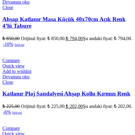
Devamını oku
Close
Ahşap Katlanır Masa Küçük 40x70cm Açık Renk
4’lü Tabure
₺
850,00
Orijinal fiyat: ₺ 850,00.
₺
794,00
Şu andaki fiyat: ₺ 794,00.
-10%
Sold out
Compare
Quick view
Add to wishlist
Devamını oku
Close
Katlanır Plaj Sandalyesi Ahşap Kollu Kırmızı Renk
₺
225,00
Orijinal fiyat: ₺ 225,00.
₺
202,00
Şu andaki fiyat: ₺ 202,00.
-6%
Sold out
Compare
Quick view