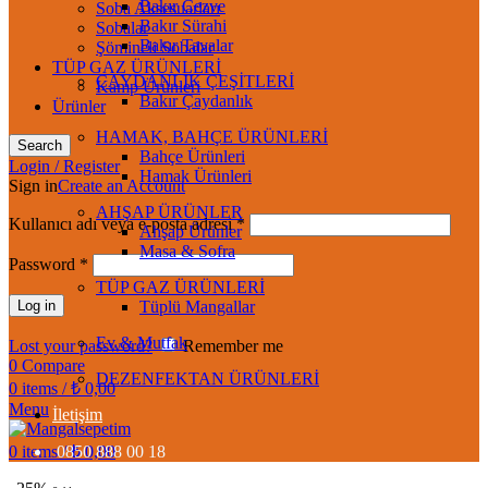
Bakır Cezve
Soba Aksesuarları
Bakır Sürahi
Sobalar
Bakır Tavalar
Şömineli Sobalar
TÜP GAZ ÜRÜNLERİ
ÇAYDANLIK ÇEŞİTLERİ
Kamp Ürünleri
Bakır Çaydanlık
Ürünler
HAMAK, BAHÇE ÜRÜNLERİ
Search
Bahçe Ürünleri
Login / Register
Hamak Ürünleri
Sign in
Create an Account
AHŞAP ÜRÜNLER
Kullanıcı adı veya e-posta adresi
*
Ahşap Ürünler
Masa & Sofra
Password
*
TÜP GAZ ÜRÜNLERİ
Log in
Tüplü Mangallar
Ev & Mutfak
Lost your password?
Remember me
0
Compare
DEZENFEKTAN ÜRÜNLERİ
0
items
/
₺
0,00
Menu
İletişim
0
items
0850 888 00 18
/
₺
0,00