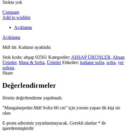
Stokta yok
Compare
Add to wishlist
Açıklama
Açıklama
Mdf dir. Katlanır ayaklıdır.
Stok kodu:
ahşap 02561
Kategoriler:
AHŞAP ÜRÜNLER
,
Ahşap
Ürünler
,
Masa & Sofra
,
Ürünler
Etiketler:
katlanır sofra
,
sofra
,
yer
sofrası
Share
Değerlendirmeler
Henüz değerlendirme yapılmadı.
“Mangalsepetim Mdf Sofra 60 cm” için yorum yapan ilk kişi siz
olun
E-posta adresiniz yayınlanmayacak.
Gerekli alanlar
*
ile
işaretlenmişlerdir