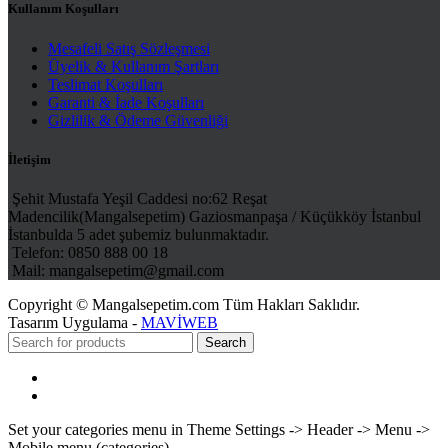
Kullanım Koşulları
Mesafeli Satış Sözleşmesi
Üyelik & Kullanım Şartları
Teslimat Koşulları
Garanti & İade Koşulları
Gizlilik & Ödeme Güvenliği
İletişim
Şehit Mustafa Yeşil Caddesi no:62 Reşat
Madencilik(Mangalsepetim) Gaziosmanpaşa / Küçükköy İstanbul
İstanbulda 5 adet şubemiz bulunmaktadır.
Telefon: 0850 888 00 18
Mail: mangalsepetim@gmail.com
Copyright © Mangalsepetim.com Tüm Hakları Saklıdır.
Tasarım Uygulama -
MAVİWEB
Search
Menu
Categories
Set your categories menu in Theme Settings -> Header -> Menu ->
Mobile menu (categories)