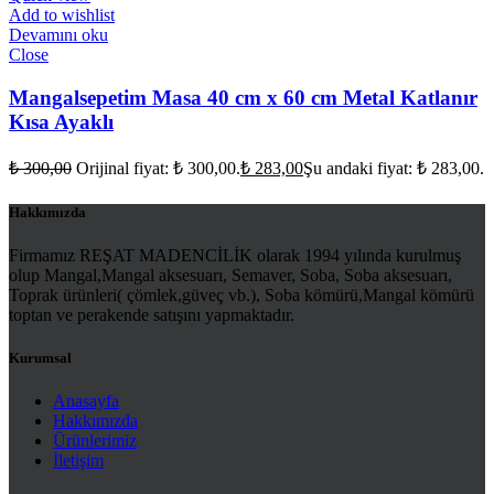
Add to wishlist
Devamını oku
Close
Mangalsepetim Masa 40 cm x 60 cm Metal Katlanır
Kısa Ayaklı
₺
300,00
Orijinal fiyat: ₺ 300,00.
₺
283,00
Şu andaki fiyat: ₺ 283,00.
Hakkımızda
Firmamız REŞAT MADENCİLİK olarak 1994 yılında kurulmuş
olup Mangal,Mangal aksesuarı, Semaver, Soba, Soba aksesuarı,
Toprak ürünleri( çömlek,güveç vb.), Soba kömürü,Mangal kömürü
toptan ve perakende satışını yapmaktadır.
Kurumsal
Anasayfa
Hakkımızda
Ürünlerimiz
İletişim