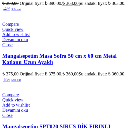
₺
390,00
Orijinal fiyat: ₺ 390,00.
₺
363,00
Şu andaki fiyat: ₺ 363,00.
-4%
Sold out
Compare
Quick view
Add to wishlist
Devamını oku
Close
Mangalsepetim Masa Sofra 50 cm x 60 cm Metal
Katlanır Uzun Ayaklı
₺
375,00
Orijinal fiyat: ₺ 375,00.
₺
360,00
Şu andaki fiyat: ₺ 360,00.
-8%
Sold out
Compare
Quick view
Add to wishlist
Devamını oku
Close
Mangalsepetim SPT020 SIRUS DİK FIRINLI