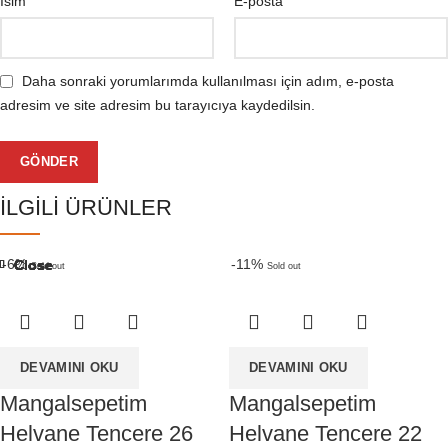
*
*
İsim
E-posta
Daha sonraki yorumlarımda kullanılması için adım, e-posta
adresim ve site adresim bu tarayıcıya kaydedilsin.
İLGILI ÜRÜNLER
-6%
-11%
Close
Close
Close
Close
Close
Close
Close
Close
Sold out
Sold out
DEVAMINI OKU
DEVAMINI OKU
Mangalsepetim
Mangalsepetim
Helvane Tencere 26
Helvane Tencere 22