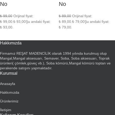
No
No
₺
99,00
Orijinal fiyat:
₺
89,00
Orijinal fiyat:
₺ 99,00.
₺
93,00
Şu andaki fiyat:
₺ 89,00.
₺
79,00
Şu andaki fiyat:
₺ 93,00.
₺ 79,00.
Hakkımızda
Firmamız REŞAT MADENCİLİK olarak 1994 yılında kurulmuş olup
Mangal,Mangal aksesuarı, Semaver, Soba, Soba aksesuarı, Toprak
ürünleri( çömlek,güveç vb.), Soba kömürü,Mangal kömürü toptan ve
perakende satışını yapmaktadır.
Kurumsal
Anasayfa
Hakkımızda
Ürünlerimiz
İletişim