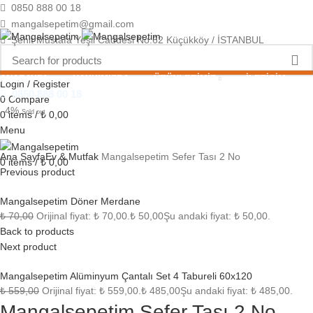
0850 888 00 18
mangalsepetim@gmail.com
Şehit Mustafa Yeşil Caddesi No:62 Küçükköy / İSTANBUL
ANASAYFA
HAKKIMIZDA
ÜRÜNLERIMIZ
İLETIŞIM
Login / Register
0850 888 00 18
0
Compare
-4%
Sold out
0
items
/
₺
0,00
Menu
Click to enlarge
Ana Sayfa
Ev & Mutfak
Mangalsepetim Sefer Tası 2 No
0
items
/
₺
0,00
Previous product
Mangalsepetim Döner Merdane
₺
70,00
Orijinal fiyat: ₺ 70,00.
₺
50,00
Şu andaki fiyat: ₺ 50,00.
Back to products
Next product
Mangalsepetim Alüminyum Çantalı Set 4 Tabureli 60x120
₺
559,00
Orijinal fiyat: ₺ 559,00.
₺
485,00
Şu andaki fiyat: ₺ 485,00.
Mangalsepetim Sefer Tası 2 No