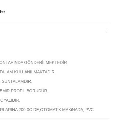
ist
ONLARINDA GÖNDERİLMEKTEDİR.
TALAM KULLANILMAKTADIR.
m SUNTALAMDIR.
DEMiR PROFiL BORUDUR.
OYALIDIR.
RLARINA 200 0C DE,OTOMATiK MAKiNADA, PVC
AT EDiLMESi GEREKENLER