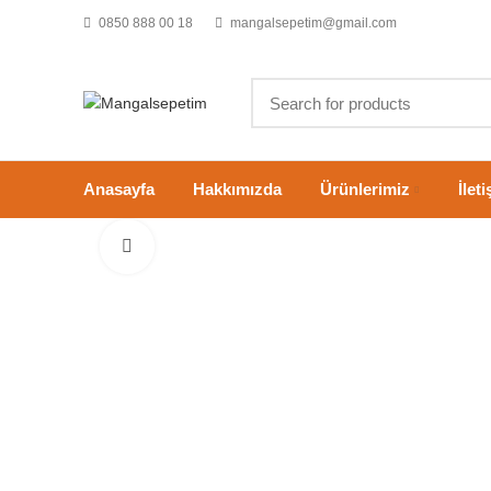
0850 888 00 18
mangalsepetim@gmail.com
Anasayfa
Hakkımızda
Ürünlerimiz
İlet
Click to enlarge