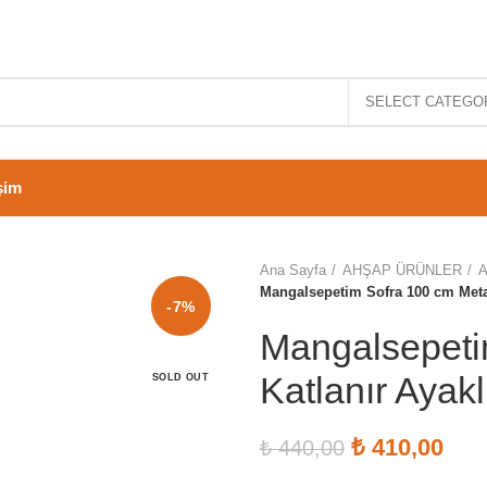
SELECT CATEGO
işim
Ana Sayfa
AHŞAP ÜRÜNLER
A
Mangalsepetim Sofra 100 cm Metal
-7%
Mangalsepeti
Katlanır Ayakl
SOLD OUT
Orijinal fiyat
₺
410,00
Şu a
₺
440,00