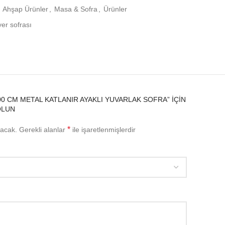
Z.
Ahşap Ürünler
,
Masa & Sofra
,
Ürünler
BEZLE SiLiNiZ ve KURULAYINIZ.
yer sofrası
YDANLIK,TENCERE vb. KOYARKEN NiHALE(ALTLIK)
KATLANMA MEKANiZMASINDAN UZAK TUTUNUZ !
 CM METAL KATLANIR AYAKLI YUVARLAK SOFRA” IÇIN
OLUN
adresi;
” mangal
sepetim.
com ”
*
yacak.
Gerekli alanlar
ile işaretlenmişlerdir
om
ile %100 güvenli alışveriş.. ”