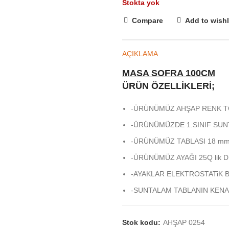
Stokta yok
Compare
Add to wishl
AÇIKLAMA
MASA SOFRA 100CM
ÜRÜN ÖZELLİKLERİ;
-ÜRÜNÜMÜZ AHŞAP RENK T
-ÜRÜNÜMÜZDE 1.SINIF SUN
-ÜRÜNÜMÜZ TABLASI 18 m
-ÜRÜNÜMÜZ AYAĞI 25Q lik 
-AYAKLAR ELEKTROSTATiK B
-SUNTALAM TABLANIN KENA
BANTLANMIŞTIR.
-ÜRÜN KULLANIMINDA DiKK
Stok kodu:
AHŞAP 0254