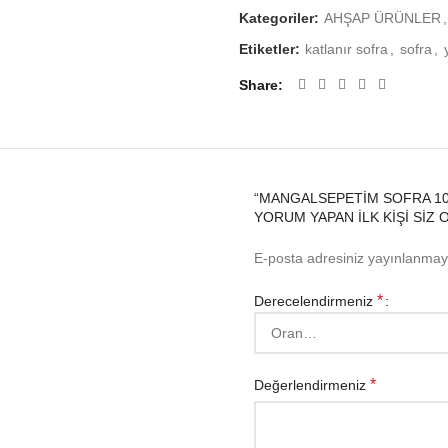
-ÜRÜNÜ SUDAN KORUYUNU
Kategoriler:
AHŞAP ÜRÜNLER
,
-ÜRÜN TEMiZLiĞiNDE NEMLi 
Etiketler:
katlanır sofra
,
sofra
,
-ÜRÜNÜN ÜZERiNE SICAK ÇA
Share
KULLANIN.
-ÇOCUKLARINIZI ÜRÜNÜN 
-Çap: 100 cm
-Yükseklik:24
“MANGALSEPETIM SOFRA 100
YORUM YAPAN ILK KIŞI SIZ 
Alışverişin en kârlı 
E-posta adresiniz yayınlanma
”
mangal
sepetim.
c
*
Derecelendirmeniz
*
Değerlendirmeniz