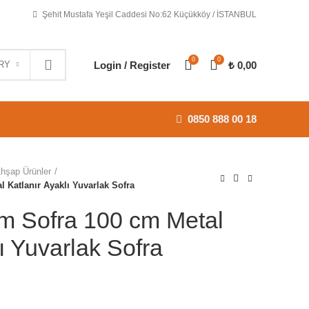
Şehit Mustafa Yeşil Caddesi No:62 Küçükköy / İSTANBUL
0
0
Login / Register
₺
0,00
RY
0850 888 00 18
hşap Ürünler
 Katlanır Ayaklı Yuvarlak Sofra
m Sofra 100 cm Metal
ı Yuvarlak Sofra
: ₺ 440,00.
ndaki fiyat: ₺ 410,00.