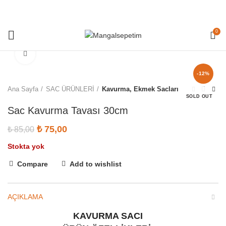
0
Click to enlarge
-12%
Ana Sayfa
SAC ÜRÜNLERİ
Kavurma, Ekmek Sacları
SOLD OUT
Sac Kavurma Tavası 30cm
Orijinal fiyat: ₺ 85,00.
₺
75,00
Şu andaki fiyat: ₺ 75,00.
₺
85,00
Stokta yok
Compare
Add to wishlist
AÇIKLAMA
KAVURMA SACI