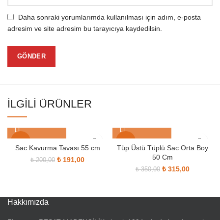
Daha sonraki yorumlarımda kullanılması için adım, e-posta
adresim ve site adresim bu tarayıcıya kaydedilsin.
İLGILI ÜRÜNLER
-5%
-10%
Sac Kavurma Tavası 55 cm
Tüp Üstü Tüplü Sac Orta Boy
50 Cm
Orijinal fiyat: ₺ 200,00.
₺
191,00
Şu andaki fiyat: ₺ 191,00.
₺
200,00
SOLD OUT
SOLD OUT
₺
315,00
Orijinal fiyat:
Şu
₺
350,00
₺ 350,00.
andaki
fiyat:
₺ 315,00.
Hakkımızda