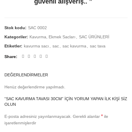
güvenli alışveriş.. ”
Stok kodu:
SAC 0002
Kategoriler:
Kavurma, Ekmek Sacları
,
SAC ÜRÜNLERİ
Etiketler:
kavurma sacı
,
sac
,
sac kavurma
,
sac tava
Share
DEĞERLENDIRMELER
Henüz değerlendirme yapılmadı.
“SAC KAVURMA TAVASI 30CM” IÇIN YORUM YAPAN ILK KIŞI SIZ
OLUN
*
E-posta adresiniz yayınlanmayacak.
Gerekli alanlar
ile
işaretlenmişlerdir