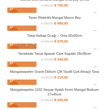
Orijinal fiyat: ₺ 850,00.
₺
750,00
Şu andaki fiyat: ₺ 750,00.
₺
850,00
SOLD OUT
-9%
Taner Elektrikli Mangal Macro Boy
Orijinal fiyat: ₺ 550,00.
₺
499,00
Şu andaki fiyat: ₺ 499,00.
₺
550,00
SOLD OUT
-11%
Tokat Kebap Ocağı – Orta 40x50cm
Orijinal fiyat: ₺ 539,00.
₺
479,00
Şu andaki fiyat: ₺ 479,00.
₺
539,00
SOLD OUT
-8%
Tenekede Tavuk Aparatı Cam Kapaklı 28x36cm
Orijinal fiyat: ₺ 370,00.
₺
340,00
Şu andaki fiyat: ₺ 340,00.
₺
370,00
-8%
Mangalsepetim Granit Döküm Çift Taraflı Çok Amaçlı Tava
Orijinal fiyat: ₺ 239,00.
₺
219,00
Şu andaki fiyat: ₺ 219,00.
₺
239,00
SOLD OUT
-18%
Mangalsepetim 1102 Seyyar Ayaklı Krom Mangal Bodrum
27x45cm
SOLD OUT
Orijinal fiyat: ₺ 299,00.
₺
245,00
Şu andaki fiyat: ₺ 245,00.
₺
299,00
-9%