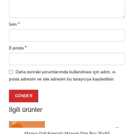
*
İsim
*
E-posta
Daha sonraki yorumlarımda kullanılması için adım, e-
posta adresim ve site adresim bu tarayıcıya kaydedilsin.
İlgili ürünler
-12%
Marina Grill Kömürlü Mangal Orta Boy 35×50