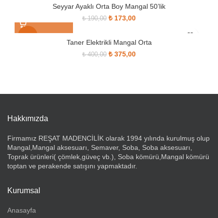
Seyyar Ayaklı Orta Boy Mangal 50’lik
Orijinal fiyat: ₺ 190,00.
₺
173,00
Şu andaki fiyat: ₺ 173,00.
₺
190,00
SOLD OUT
-6%
Taner Elektrikli Mangal Orta
Orijinal fiyat: ₺ 400,00.
₺
375,00
Şu andaki fiyat: ₺ 375,00.
₺
400,00
SOLD OUT
Hakkımızda
Firmamız REŞAT MADENCİLİK olarak 1994 yılında kurulmuş olup
Mangal,Mangal aksesuarı, Semaver, Soba, Soba aksesuarı,
Toprak ürünleri( çömlek,güveç vb.), Soba kömürü,Mangal kömürü
toptan ve perakende satışını yapmaktadır.
Kurumsal
Anasayfa