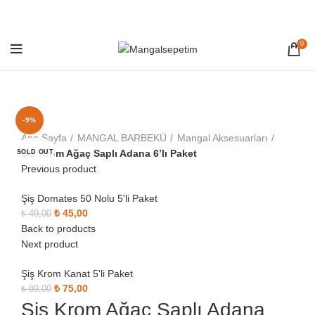
0
-9%
Click to enlarge
Ana Sayfa
MANGAL BARBEKÜ
Mangal Aksesuarları
Şiş Krom Ağaç Saplı Adana 6’lı Paket
SOLD OUT
Previous product
Şiş Domates 50 Nolu 5'li Paket
Orijinal fiyat: ₺ 49,00.
₺
45,00
Şu andaki fiyat: ₺ 45,00.
₺
49,00
Back to products
Next product
Şiş Krom Kanat 5'li Paket
Orijinal fiyat: ₺ 89,00.
₺
75,00
Şu andaki fiyat: ₺ 75,00.
₺
89,00
Şiş Krom Ağaç Saplı Adana