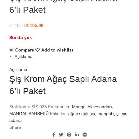
6’lı Paket
Orijinal fiyat: ₺ 115,00.
₺
105,00
Şu andaki fiyat: ₺ 105,00.
₺
115,00
Stokta yok
Compare
Add to wishlist
Açıklama
Açıklama
Şiş Krom Ağaç Saplı Adana
6’lı Paket
Stok kodu:
ŞİŞ 023
Kategoriler:
Mangal Aksesuarları
,
MANGAL BARBEKÜ
Etiketler:
ağaç saplı şiş
,
mangal şişi
,
şiş
adana
Share