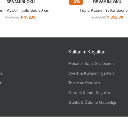
-5%
DEVAMINI OKU
DEVAMINI OKU
anır Ayaklı Tüplü Sac 50 cm
Tüplü Katmer Yufka Sacı 
Orijinal fiyat: ₺ 370,00.
₺
352,00
Şu andaki fiyat: ₺ 352,00.
Orijinal fiy
₺
352,00
Şu
₺
370,00
₺
370,00
SOLD OUT
l
Kullanım Koşulları
Mesafeli Satış Sözleşmesi
da
Üyelik & Kullanım Şartları
z
Teslimat Koşulları
Garanti & İade Koşulları
Gizlilik & Ödeme Güvenliği