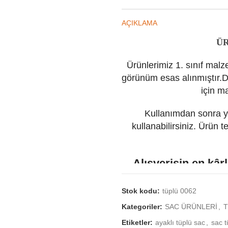
AÇIKLAMA
ÜR
Ürünlerimiz 1. sınıf malz
görünüm esas alınmıştır.D
için m
Kullanımdan sonra y
kullanabilirsiniz. Ürün 
Alışverişin en kârl
”
mangal
sepetim.
Stok kodu:
tüplü 0062
Kategoriler:
SAC ÜRÜNLERİ
,
T
Etiketler:
ayaklı tüplü sac
,
sac t