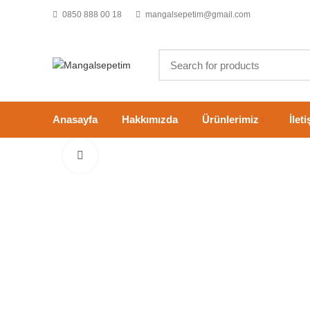
0850 888 00 18
mangalsepetim@gmail.com
Anasayfa
Hakkımızda
Ürünlerimiz
İlet
Click to enlarge