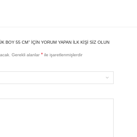
K BOY 55 CM” IÇIN YORUM YAPAN ILK KIŞI SIZ OLUN
*
yacak.
Gerekli alanlar
ile işaretlenmişlerdir