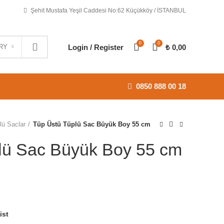
Şehit Mustafa Yeşil Caddesi No:62 Küçükköy / İSTANBUL
0
0
Login / Register
₺
0,00
RY
0850 888 00 18
lü Saclar
Tüp Üstü Tüplü Sac Büyük Boy 55 cm
lü Sac Büyük Boy 55 cm
: ₺ 400,00.
ndaki fiyat: ₺ 365,00.
ist