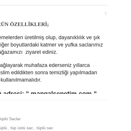
ÜN ÖZELLİKLERİ;
emelerden üretilmiş olup, dayanıklılık ve şık
iğer boyutlardaki katmer ve yufka saclarımız
ağazamızı ziyaret ediniz.
ağlayarak muhafaza ederseniz yıllarca
teslim edildikten sonra temizliği yapılmadan
kullanılmamalıdır.
ı adresi;
” mangal
sepetim.
com ”
com
ile %100 güvenli alışveriş.. ”
üplü Saclar
üplü
,
tüp üstü sac
,
tüplü sac