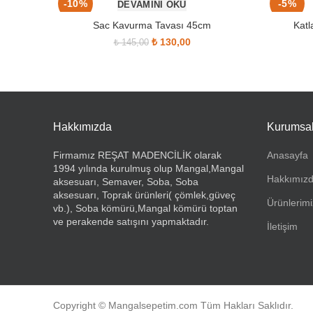
-10%
-5%
DEVAMINI OKU
Sac Kavurma Tavası 45cm
Katl
Orijinal fiyat: ₺ 145,00.
₺
130,00
Şu andaki fiyat: ₺ 130,00.
₺
145,00
SOLD OUT
SOLD OUT
Hakkımızda
Kurumsa
Firmamız REŞAT MADENCİLİK olarak
Anasayfa
1994 yılında kurulmuş olup Mangal,Mangal
Hakkımız
aksesuarı, Semaver, Soba, Soba
aksesuarı, Toprak ürünleri( çömlek,güveç
Ürünlerimi
vb.), Soba kömürü,Mangal kömürü toptan
ve perakende satışını yapmaktadır.
İletişim
Copyright © Mangalsepetim.com Tüm Hakları Saklıdır.