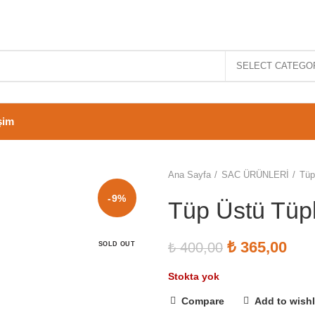
SELECT CATEGO
işim
Ana Sayfa
SAC ÜRÜNLERİ
Tüp
-9%
Tüp Üstü Tüp
Orijinal fiyat
₺
365,00
Şu a
₺
400,00
SOLD OUT
Stokta yok
Compare
Add to wishl