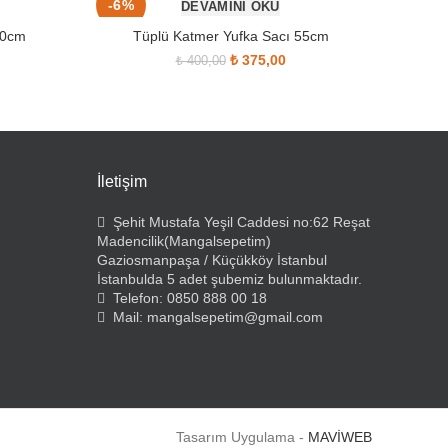
-6%
-9%
DEVAMINI OKU
50cm
Tüplü Katmer Yufka Sacı 55cm
Mangals
at: ₺ 370,00.
 andaki fiyat: ₺ 352,00.
Orijinal fiyat: ₺ 400,00.
₺
375,00
Şu andaki
₺
400,00
SOLD OUT
SOLD OU
fiyat: ₺ 375,00.
İletişim
Şehit Mustafa Yeşil Caddesi no:62 Reşat
Madencilik(Mangalsepetim)
Gaziosmanpaşa / Küçükköy İstanbul
İstanbulda 5 adet şubemiz bulunmaktadır.
Telefon: 0850 888 00 18
Mail: mangalsepetim@gmail.com
Tasarım Uygulama -
MAVİWEB