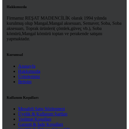
Hakkımızda
Firmamız REŞAT MADENCİLİK olarak 1994 yılında
kurulmuş olup Mangal,Mangal aksesuarı, Semaver, Soba, Soba
aksesuarı, Toprak ürünleri( çömlek,güveç vb.), Soba
kömürü,Mangal kömürü toptan ve perakende satışını
yapmaktadır.
Kurumsal
Anasayfa
Hakkımızda
Ürünlerimiz
İletişim
Kullanım Koşulları
Mesafeli Satış Sözleşmesi
Üyelik & Kullanım Şartları
Teslimat Koşulları
Garanti & İade Koşulları