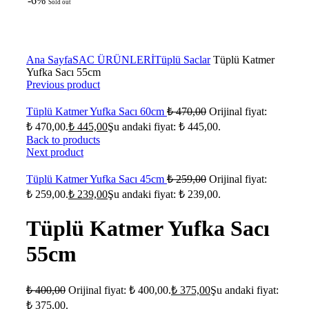
-6%
Sold out
Click to enlarge
Ana Sayfa
SAC ÜRÜNLERİ
Tüplü Saclar
Tüplü Katmer
Yufka Sacı 55cm
Previous product
Tüplü Katmer Yufka Sacı 60cm
₺
470,00
Orijinal fiyat:
₺ 470,00.
₺
445,00
Şu andaki fiyat: ₺ 445,00.
Back to products
Next product
Tüplü Katmer Yufka Sacı 45cm
₺
259,00
Orijinal fiyat:
₺ 259,00.
₺
239,00
Şu andaki fiyat: ₺ 239,00.
Tüplü Katmer Yufka Sacı
55cm
₺
400,00
Orijinal fiyat: ₺ 400,00.
₺
375,00
Şu andaki fiyat:
₺ 375,00.