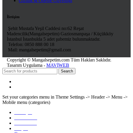
Gizlilik & Ödeme Güvenliği
İletişim
Şehit Mustafa Yeşil Caddesi no:62 Reşat
Madencilik(Mangalsepetim) Gaziosmanpaşa / Küçükköy
İstanbul İstanbulda 5 adet şubemiz bulunmaktadır.
Telefon: 0850 888 00 18
Mail: mangalsepetim@gmail.com
Copyright © Mangalsepetim.com Tüm Hakları Saklıdır.
Tasarım Uygulama -
MAVİWEB
Search
Menu
Categories
Set your categories menu in Theme Settings -> Header -> Menu ->
Mobile menu (categories)
Anasayfa
Hakkımızda
Ürünlerimiz
İletişim