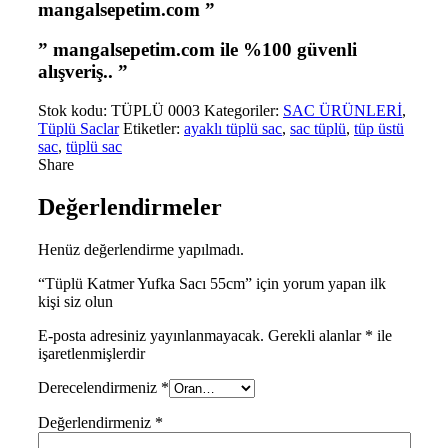
mangal
sepetim.
com ”
”
mangal
sepetim.
com
ile %100 güvenli
alışveriş.. ”
Stok kodu:
TÜPLÜ 0003
Kategoriler:
SAC ÜRÜNLERİ
,
Tüplü Saclar
Etiketler:
ayaklı tüplü sac
,
sac tüplü
,
tüp üstü
sac
,
tüplü sac
Share
Değerlendirmeler
Henüz değerlendirme yapılmadı.
“Tüplü Katmer Yufka Sacı 55cm” için yorum yapan ilk
kişi siz olun
E-posta adresiniz yayınlanmayacak.
Gerekli alanlar
*
ile
işaretlenmişlerdir
Derecelendirmeniz
*
Değerlendirmeniz
*