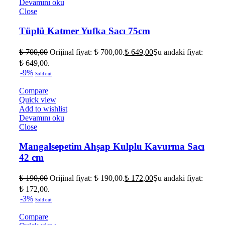
Devamını oku
Close
Tüplü Katmer Yufka Sacı 75cm
₺
700,00
Orijinal fiyat: ₺ 700,00.
₺
649,00
Şu andaki fiyat:
₺ 649,00.
-9%
Sold out
Compare
Quick view
Add to wishlist
Devamını oku
Close
Mangalsepetim Ahşap Kulplu Kavurma Sacı
42 cm
₺
190,00
Orijinal fiyat: ₺ 190,00.
₺
172,00
Şu andaki fiyat:
₺ 172,00.
-3%
Sold out
Compare