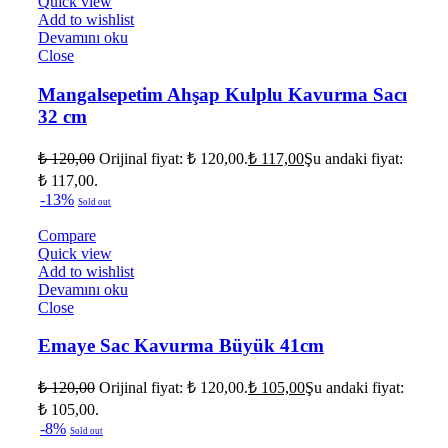
Quick view
Add to wishlist
Devamını oku
Close
Mangalsepetim Ahşap Kulplu Kavurma Sacı
32 cm
₺
120,00
Orijinal fiyat: ₺ 120,00.
₺
117,00
Şu andaki fiyat:
₺ 117,00.
-13%
Sold out
Compare
Quick view
Add to wishlist
Devamını oku
Close
Emaye Sac Kavurma Büyük 41cm
₺
120,00
Orijinal fiyat: ₺ 120,00.
₺
105,00
Şu andaki fiyat:
₺ 105,00.
-8%
Sold out